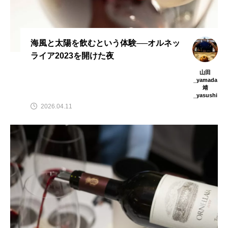
海風と太陽を飲むという体験──オルネッ
ライア2023を開けた夜
山田
_yamada
靖
_yasushi
2026.04.11