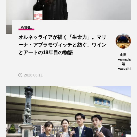
WINE
オルネッライアが描く「生命力」。マリ
ーナ・アブラモヴィッチと紡ぐ、ワイン
とアートの18年目の物語
山田
_yamada
靖
_yasushi
2026.06.11