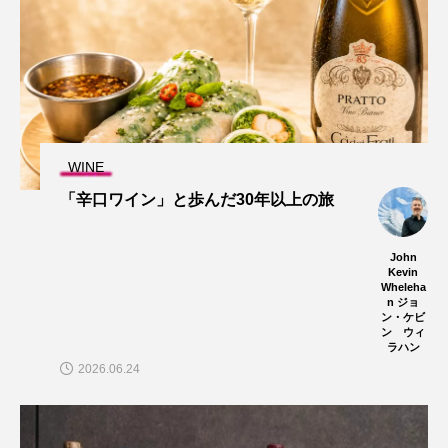
WINE
「辛口ワイン」と歩んだ30年以上の旅
John
Kevin
Wheleha
n ジョ
ン・ケビ
ン ウィ
ラハン
2026.06.24