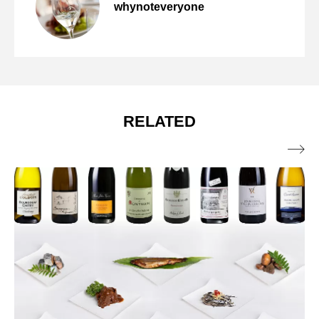
whynoteveryone
やってきます！東京5月のシャンパン風物
2025.04.01
シャンパーニュと料理の関係── KRUG ×
満員御礼 定員に達しました：「ドメー
2025.03.27
詩 5月25日にマルシェ・ドゥ・シャンパ
CARROT FOUR HANDS DINNER 開催
RELATED
ヌ・ド・トリエンヌ 当主アレック・セ
ーニュ東京2025 そして今年もWhy not?

イス氏来日記念ディナー」5種との極上ペ
マガジン読者限定ご招待
アリングディナー開催！