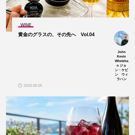
WINE
黄金のグラスの、その先へ Vol.04
John
Kevin
Wheleha
n ジョ
ン・ケビ
ン ウィ
ラハン
2026.08.05