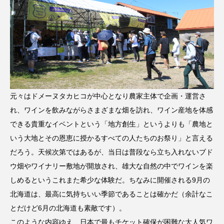
元々はドメーヌタカヒコが中心となり農家主体で企画・運営さ
れ、ワインを飲みながらさまざまな畑を訪れ、ワイン産地を体感
できる貴重なイベントという「地方創生」というよりも「農地と
いう大地とその恩恵に授かるすべての人たちのお祭り」と言える
だろう。天候次第ではあるが、当日は普段なら立ち入れないブド
ウ畑やワイナリー敷地が開放され、雄大な自然の中でワインを楽
しめるというこれまた希少な体験だ。ちなみに開催される9月の
北海道は、最高に気持ちいい季節であることは確かだ（余計なこ
とだけど6月の北海道も素敵です）。
このような内容ゆえ、日本で最もチケット確保が困難な大人気ワ