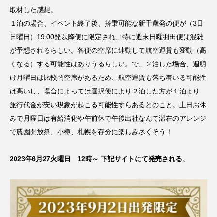
取材した感想。
１泊の場合、イベント終了後、搭乗可能な新千歳発の便が（3日
日曜日）19:00発以降便に限定され、特に週末日曜羽田便は混雑
が予想されるらしい。各便の空席に連動して航空運賃も変動（高
くなる）する可能性はありうるらしい。で、２泊した場合、週明
け月曜日は比較的空席があるため、航空運賃も落ち着いる可能性
は高いし、場合によっては選択便により２泊した方が１泊より
旅行代金が安い現象が起こる可能性すらあるとのこと。土日お休
みで月曜日は有給消化や午前休で午後出社なんて滞在のアレンジ
で農園開放祭、小樽、札幌を存分に楽しみ尽くそう！
2023年6月27火曜日 12時～ 下記サイトにて発売される
。