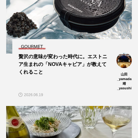
GOURMET
贅沢の意味が変わった時代に。エストニ
ア生まれの「NOVAキャビア」が教えて
くれること
山田
_yamada
靖
_yasushi
2026.06.19