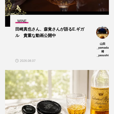
WINE
田崎真也さん、森覚さんが語るE.ギガ
ル 貴重な動画公開中
山田
_yamada
靖
_yasushi
2026.08.07