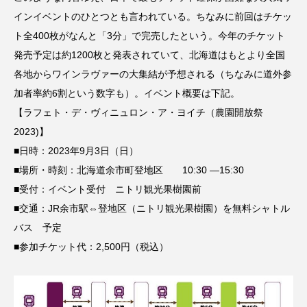
インイベントのひとつとも言われている。ちなみに前回はチケッ
ト全400枚がなんと「3分」で完売したという。今年のチケット
発売予定は約1200枚と発表されていて、北海道はもとより全国
各地からワインラヴァーの大集結が予想される（ちなみに道外参
加者率約6割という数字も）。イベント概要は下記。
【ラフェト・デ・ヴィニュロン・ア・ヨイチ（農園開放祭
2023)】
■日時：2023年9月3日（日）
■場所・時刻：北海道余市町登地区 10:30 —15:30
■受付：イベント受付 ニトリ観光果樹園前
■交通：JR余市駅⇔登地区（ニトリ観光果樹園）を無料シャトル
バス 予定
■参加チケット代：2,500円（税込）