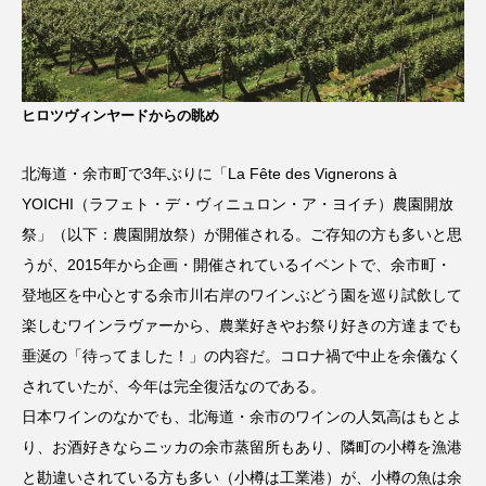
ヒロツヴィンヤードからの眺め
北海道・余市町で3年ぶりに「La Fête des Vignerons à
YOICHI（ラフェト・デ・ヴィニュロン・ア・ヨイチ）農園開放
祭」（以下：農園開放祭）が開催される。ご存知の方も多いと思
うが、2015年から企画・開催されているイベントで、余市町・
登地区を中心とする余市川右岸のワインぶどう園を巡り試飲して
楽しむワインラヴァーから、農業好きやお祭り好きの方達までも
垂涎の「待ってました！」の内容だ。コロナ禍で中止を余儀なく
されていたが、今年は完全復活なのである。
日本ワインのなかでも、北海道・余市のワインの人気高はもとよ
り、お酒好きならニッカの余市蒸留所もあり、隣町の小樽を漁港
と勘違いされている方も多い（小樽は工業港）が、小樽の魚は余