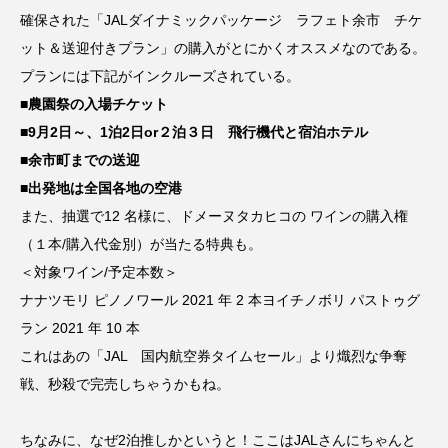
確保された「JALダイナミックパッケージ ラフェト余市 チケ
ット＆送迎付きプラン」の購入がとにかくオススメなのである。
プランには下記がインクルーズされている。
■農園祭の入場チケット
■9月2日～、1泊2日or２泊３日 飛行機代と宿泊ホテル
■余市町までの送迎
■出発地は全国各地の空港
また、抽選で12 名様に、ドメーヌタカヒコの ワインの購入権
（１本/購入代金別）が当たる特典も。
＜対象ワイン/予定本数＞
ナナツモリ ピノノワール 2021 年 2 本ヨイチノボリ パストゥグ
ラン 2021 年 10 本
これはあの「JAL 国内航空券タイムセール」より熾烈な争奪
戦、秒殺で完売しちゃうかもね。
ちなみに、なぜ2泊推しかというと！ここはJALさんにちゃんと