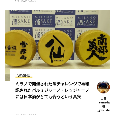
2024.02.22
WASHU
ミラノで開催された酒チャレンジで再確
認されたパルミジャーノ・レッジャーノ
には日本酒がとても合うという真実
山田
_yamada
靖
_yasushi