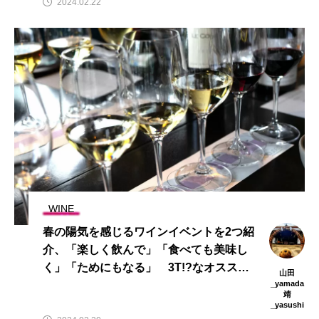
2024.02.22
WINE
春の陽気を感じるワインイベントを2つ紹
介、「楽しく飲んで」「食べても美味し
く」「ためにもなる」 3T!?なオススメ
山田
ワイン会 あの藤巻一臣カズ・ワインも
_yamada
靖
登場するよ
_yasushi