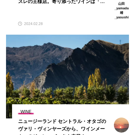
スレの王様店。寄り添ったワインは「キ
山田
ュヴェ・ミティーク」
_yamada
靖
_yasushi
2024.02.28
WINE
ニュージーランド セントラル・オタゴの
ヴァリ・ヴィンヤーズから、ワインメー