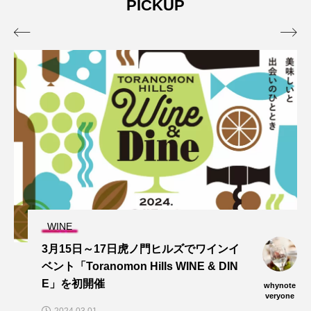
PICKUP


WINE
3月15日～17日⻁ノ⾨ヒルズでワインイ
ベント「Toranomon Hills WINE & DIN
E」を初開催
whynote
veryone