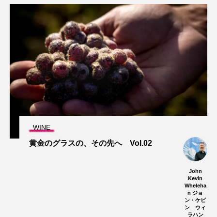
WINE
黄金のグラスの、その先へ Vol.02
John
Kevin
Wheleha
n ジョ
ン・ケビ
ン ウィ
ラハン