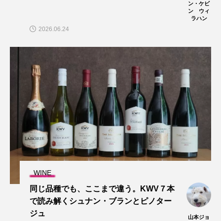
ン・ケビ
ン ウィ
ラハン
2026.06.24
WINE
同じ品種でも、ここまで違う。KWV７本
で読み解くシュナン・ブランとピノター
ジュ
山本ジョ