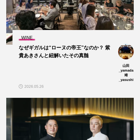
WINE
なぜギガルは“ローヌの帝王”なのか？ 紫
貴あきさんと紐解いたその真髄
山田
_yamada
靖
_yasushi
2026.05.26