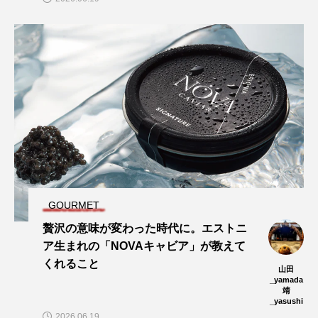
GOURMET
贅沢の意味が変わった時代に。エストニ
ア生まれの「NOVAキャビア」が教えて
くれること
山田
_yamada
靖
_yasushi
2026.06.19