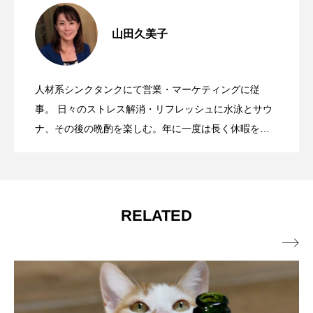
渋谷がパリになる週末。「渋谷フレンチ
2025.09.06
山田久美子
世界最高峰のワインが一堂に「ジェーム
2025.09.05
フェスティバル2025」でフランスを味わ
人材系シンクタンクにて営業・マーケティングに従
「日本のチーズ（ニセコチーズ工房）と
2025.05.21
ス・サックリング・グレート・ワイン
事。 日々のストレス解消・リフレッシュに水泳とサウ
う2日間
ナ、その後の晩酌を楽しむ。年に一度は長く休暇を取
って、バリ島東部の静かなリゾート地でマインドリセ
日本ワイン（北海道産ワイン）」ペアリ
ズ・ワールド東京2025」今年も開催！
ットすることはすでにルーティン。お酒はワイン、ウ
イスキー、焼酎、日本酒と全般的に大好き。活動エリ
アは恵比寿と広尾が多いかなっ？。
ング、これは特筆モノのディナーでし
RELATED

た！ 次回は6月開催