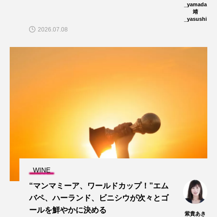
_yamada
靖
_yasushi
2026.07.08
WINE
“マンマミーア、ワールドカップ！”エム
バペ、ハーランド、ビニシウが次々とゴ
ールを鮮やかに決める
紫貴あき