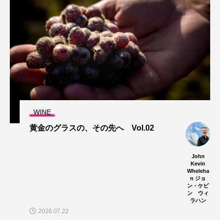
WINE
黄金のグラスの、その先へ Vol.02
John
Kevin
Wheleha
n ジョ
ン・ケビ
ン ウィ
ラハン
2026.07.22