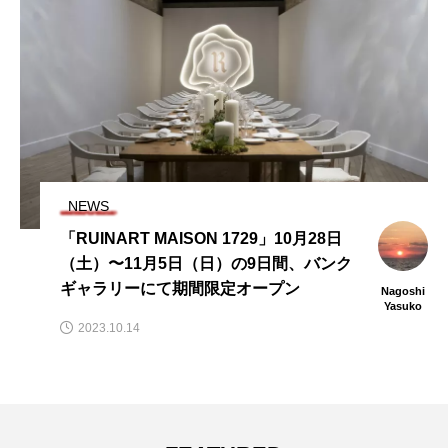
NEWS
「RUINART MAISON 1729」10⽉28⽇
（⼟）〜11⽉5⽇（⽇）の9⽇間、バンク
ギャラリーにて期間限定オープン
Nagoshi
Yasuko
2023.10.14