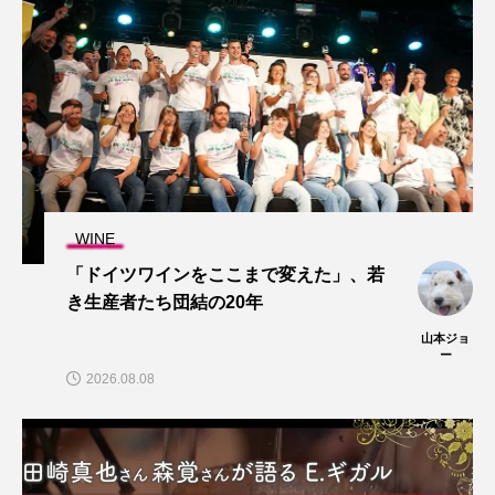
WINE
「ドイツワインをここまで変えた」、若
き生産者たち団結の20年
山本ジョ
ー
2026.08.08