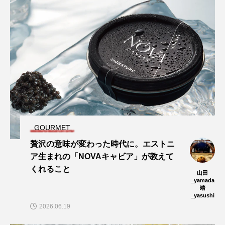
GOURMET
贅沢の意味が変わった時代に。エストニ
ア生まれの「NOVAキャビア」が教えて
くれること
山田
_yamada
靖
_yasushi
2026.06.19