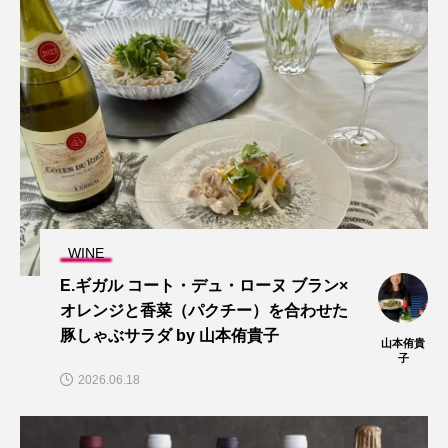
WINE
E.ギガル コート・デュ・ローヌ ブラン×
オレンジと香菜（パクチー）を合わせた
豚しゃぶサラダ by 山本侑貴子
山本侑貴
子
2026.06.18