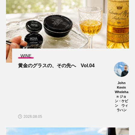
WINE
黄金のグラスの、その先へ Vol.04
John
Kevin
Wheleha
n ジョ
ン・ケビ
ン ウィ
ラハン
2026.08.05