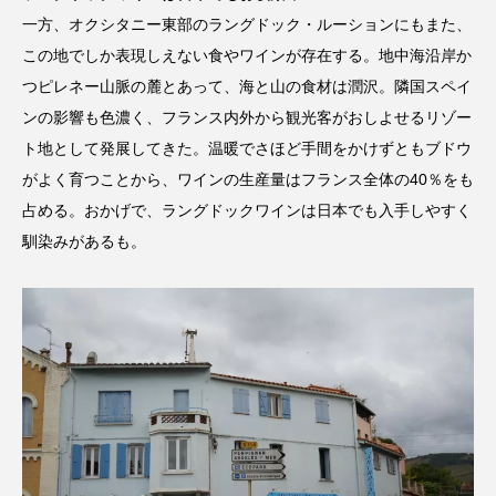
一方、オクシタニー東部のラングドック・ルーションにもまた、
この地でしか表現しえない食やワインが存在する。地中海沿岸か
つピレネー山脈の麓とあって、海と山の食材は潤沢。隣国スペイ
ンの影響も色濃く、フランス内外から観光客がおしよせるリゾー
ト地として発展してきた。温暖でさほど手間をかけずともブドウ
がよく育つことから、ワインの生産量はフランス全体の40％をも
占める。おかげで、ラングドックワインは日本でも入手しやすく
馴染みがあるも。