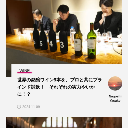
WINE
世界の銘醸ワイン9本を、プロと共にブラ
インド試飲！ それぞれの実力やいか
に！？
Nagoshi
Yasuko
2024.11.09