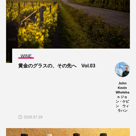
WINE
黄金のグラスの、その先へ Vol.03
John
Kevin
Wheleha
n ジョ
ン・ケビ
ン ウィ
ラハン
2026.07.29