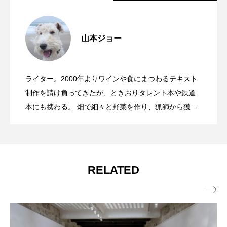
「ドイツワインをここまで変えた」、若
2026.08.08
山本ジョー
同じ品種でも、ここまで違う。KWV７本
2026.06.24
き生産者たち団結の20年
ライター。2000年よりワインや食にまつわるテキスト
ラベルを外したら、ワインの序列は変わ
2026.06.19
で読み解くシュナン・ブランとピノター
制作を請け負ってきたが、ときおりタレント本や鉄道
本にも携わる。 畑で細々と野菜を作り、猟師から獲物
を分けてもらうカントリーライフを堪能中。 好きなも
るのか。ワインエキスパート4人が挑んだ
ジュ
のは旅、犬、カジュアル着物。 小型船舶免許1級を取得
して以来、船の操縦経験ゼロ歴を更新し続ける「なん
ちゃって船長」でもある。
ブラインドテイスティング
RELATED
