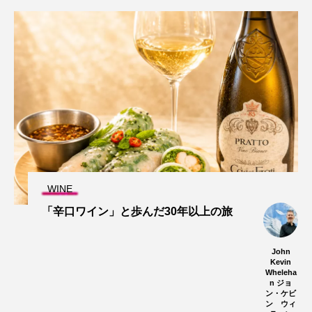
WINE
「辛口ワイン」と歩んだ30年以上の旅
John
Kevin
Wheleha
n ジョ
ン・ケビ
ン ウィ