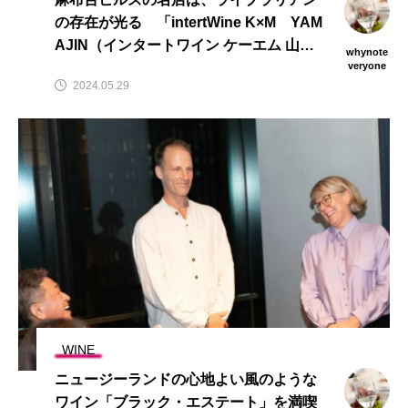
の存在が光る 「intertWine K×M YAM
AJIN（インタートワイン ケーエム 山
whynote
仁）」
veryone
2024.05.29
WINE
ニュージーランドの心地よい風のような
ワイン「ブラック・エステート」を満喫