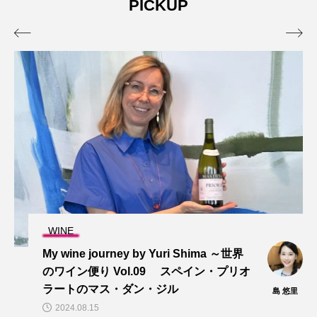
PICKUP


SPIRITS & LIQUEUR
a ～世界
アメリカンウイスキー「ミクターズ
・プリオ
験記〜もしウイスキーにあまりなじ
ないのなら
島 悠里
2024.07.12