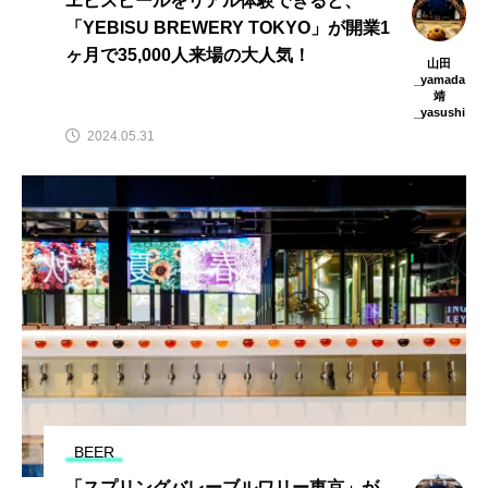
ヱビスビールをリアル体験できると、
「YEBISU BREWERY TOKYO」が開業1
ヶ月で35,000人来場の大人気！
山田
_yamada
靖
_yasushi
2024.05.31
BEER
「スプリングバレーブルワリー東京」が