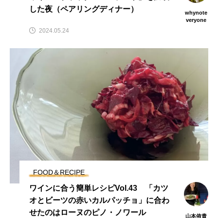
した夜（ペアリングディナー）
whynote
veryone
2024.05.24
FOOD＆RECIPE
ワインに合う簡単レシピVol.43 「カツ
オとビーツの赤いカルパッチョ」に合わ
せたのはローヌのピノ・ノワール
山本侑貴