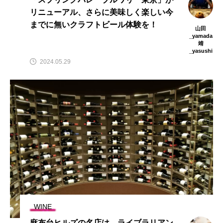
リニューアル、さらに美味しく楽しい今
までに無いクラフトビール体験を！
山田
_yamada
靖
_yasushi
2024.05.29
WINE
麻布台ヒルズの名店は、ライブラリアン