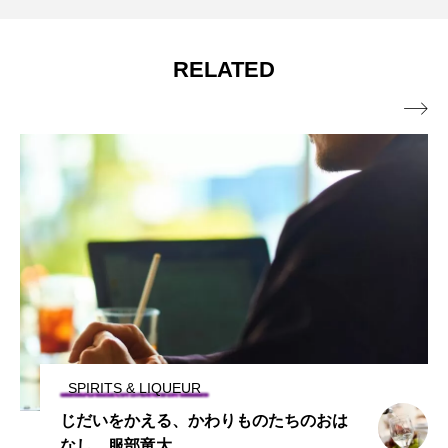
満員御礼 定員に達しました：「ドメー
2025.03.27
詩 5月25日にマルシェ・ドゥ・シャンパ
CARROT FOUR HANDS DINNER 開催
RELATED
ヌ・ド・トリエンヌ 当主アレック・セ
ーニュ東京2025 そして今年もWhy not?

イス氏来日記念ディナー」5種との極上ペ
マガジン読者限定ご招待
アリングディナー開催！
SPIRITS & LIQUEUR
じだいをかえる、かわりものたちのおは
なし 服部竜大