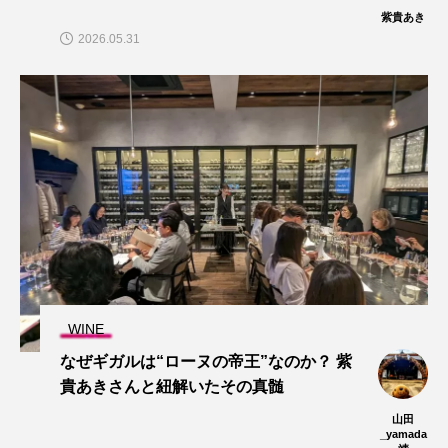
紫貴あき
2026.05.31
WINE
なぜギガルは“ローヌの帝王”なのか？ 紫
貴あきさんと紐解いたその真髄
山田
_yamada