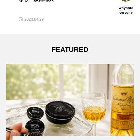
whynote
veryone
2023.04.29
FEATURED