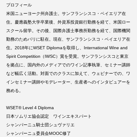
プロフィール
米国ニューヨーク州弁護士。サンフランシスコ・ベイエリア在
住。慶應義塾大学卒業後、外資系投資銀行勤務を経て、米国ロー
スクール留学。その後、国際弁護士事務所勤務を経て、国際機関
勤務のためパリに駐在。現在、サンフランシスコ・ベイエリア在
住。2018年にWSET Diplomaを取得し、International Wine and
Spirit Competition（IWSC）賞を受賞。サンフランシスコと東京
を拠点に、国内外のメディアでのワイン記事執筆、セミナー講師
など幅広く活動。対面でのクラスに加えて、ウェビナーでの、ワ
インセミナー講師やモデレーター、生産者へのインタビュアーを
務める。
WSET® Level 4 Diploma
日本ソムリエ協会認定 ワインエキスパート
シャンパーニュ騎士団シュヴァリエ
シャンパーニュ委員会MOOC修了