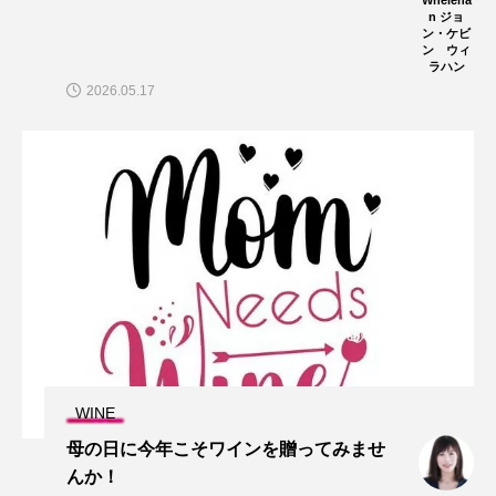
Wheleha
n ジョ
ン・ケビ
ン ウィ
ラハン
2026.05.17
WINE
母の日に今年こそワインを贈ってみませ
んか！