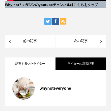
Why not?マガジンのyoutubeチャンネルはこちらをタップ
前の記事
次の記事
記事を書いたライター
ライターの新着記事
クリュッグが「にんじん」で問い直す、
2026.01.23
whynoteveryone
やってきます！東京5月のシャンパン風物
2025.04.01
シャンパーニュと料理の関係── KRUG ×