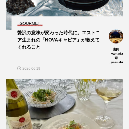
GOURMET
贅沢の意味が変わった時代に。エストニ
ア生まれの「NOVAキャビア」が教えて
くれること
山田
_yamada
靖
_yasushi
2026.06.19