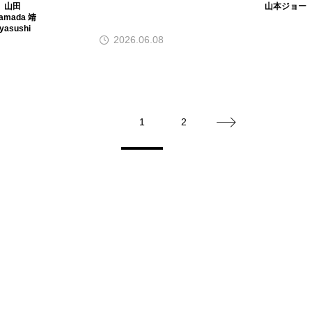
山田
山本ジョー
だブラインドテイスティ
amada 靖
yasushi
ング
2026.06.08
1
2