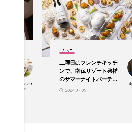
WINE
リ
土曜日はフレンチキッチ
ンで、南仏リゾート発祥
のサマーナイトパーティ
whynotever
目
「Soiree Blanche ～ソ
yone
2024.07.05
ワレ ブランシュ～ 」