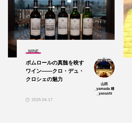
WINE
ポムロールの真髄を映す
ワイン――クロ・デュ・
クロシェの魅力
山田
_yamada 靖
_yasushi
2025.04.17