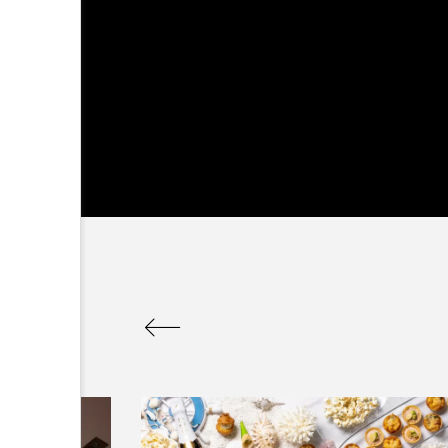
ラリア Australia
チン Argentina
S
リカ South Africa
