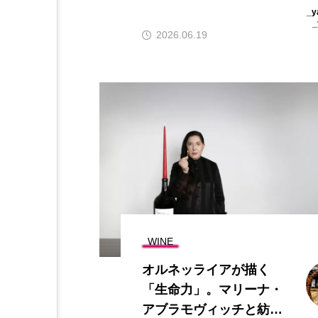
教えてくれること
_y
_
2026.06.19
WINE
オルネッライアが描く
「生命力」。マリーナ・
アブラモヴィッチと紡