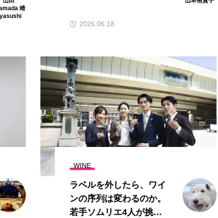
山田
山本侑貴子
を合わせた豚しゃぶサラ
amada 靖
yasushi
ダ by 山本侑貴子
2026.06.18
WINE
ラベルを外したら、ワイ
ンの序列は変わるのか。
若手ソムリエ4人が挑ん