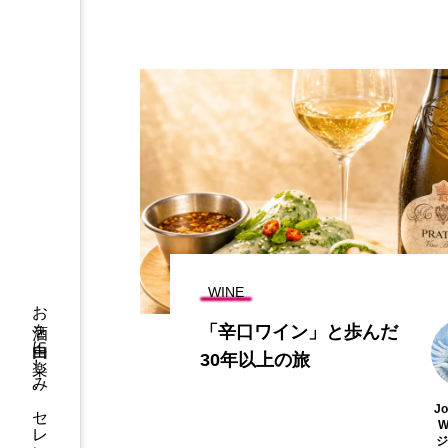
WINE
お酒を自由に楽しみ、セレンディピティな出会いを
「辛口ワイン」と歩んだ
30年以上の旅
Jo
W