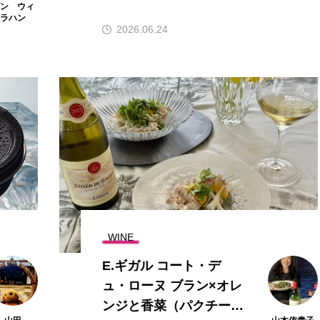
ビン ウィ
ラハン
2026.06.24
WINE
E.ギガル コート・デ
ュ・ローヌ ブラン×オレ
ンジと香菜（パクチー）