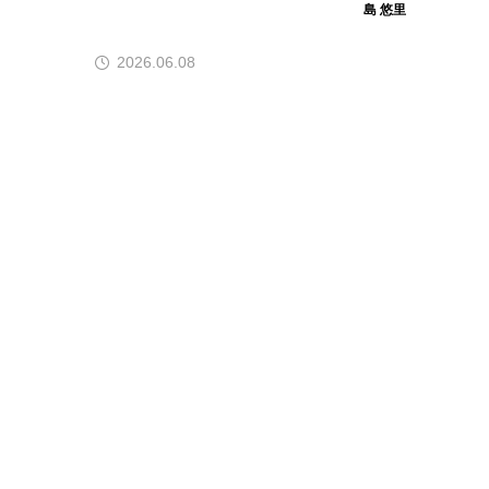
島 悠里
フ・ガルヴァンとのコラ
ボレーションディナー～
2026.06.08