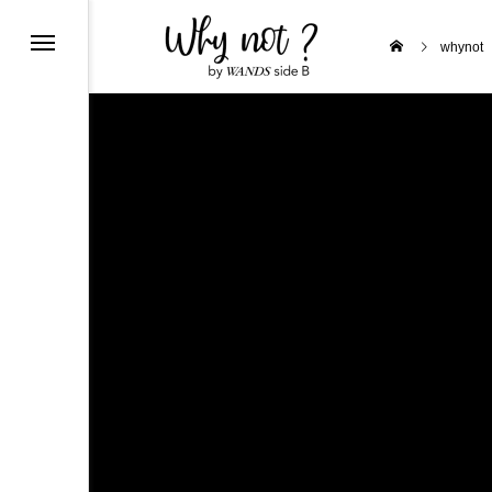
クラフトビール craftbeer
whynot
PIRITS & LIQUEUR
E
オーストリア Austria
ポルトガル Portugal
a
ド