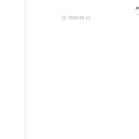
ぐ、ワインとアートの18
_y
年目の物語
_
2026.06.11