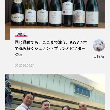
WINE
同じ品種でも、ここまで違う。KWV７本
で読み解くシュナン・ブランとピノター
ジュ
山本ジョ
ー
2026.06.24