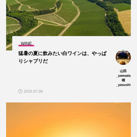
WINE
猛暑の夏に飲みたい白ワインは、やっぱ
りシャブリだ
山田
_yamada
靖
_yasushi
2026.07.08