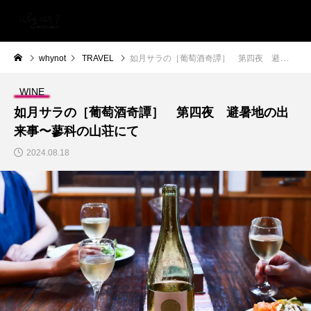
whynot
TRAVEL
如月サラの［葡萄酒奇譚］ 第四夜 避暑地の出来事〜蓼科の山荘にて
WINE
如月サラの［葡萄酒奇譚］ 第四夜 避暑地の出
来事〜蓼科の山荘にて
2024.08.18