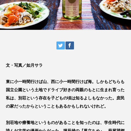
文・写真／如月サラ
東に小一時間行けば山、西に小一時間行けば海。しかもどちらも
国立公園という土地でドライブ好きの両親のもとに生まれ育った
私は、別荘という存在を子どもの頃は知るよしもなかった。庶民
の家だったからということもあるかもしれないけれど。
別荘地や療養地というものがあることを知ったのは、学生時代に
読んだ文学や漫画からだった。堀辰雄の『風立ちぬ』、萩尾望都