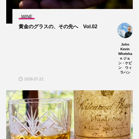
WINE
黄金のグラスの、その先へ Vol.02
John
Kevin
Wheleha
n ジョ
ン・ケビ
ン ウィ
ラハン
2026.07.22