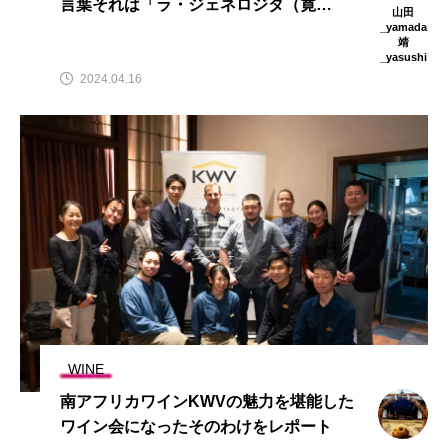
言葉それは「ラ・ジェネロジタ（寛
山田
大）」
_yamada
靖
_yasushi
2024.04.16
WINE
南アフリカワインKWVの魅力を堪能した
ワイン会になったそのわけをレポート