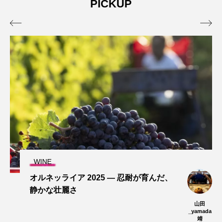
PICKUP


WINE
「オルネッライア＆オーパス・ワンV
S？？？」、ブラインド試飲会で光った
実力派ワインはコレだった！
山田
山
_yamada
靖