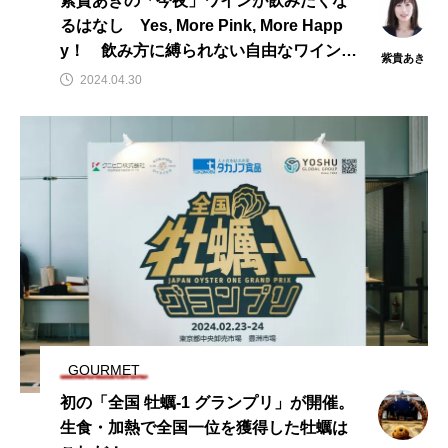
紫貴あきの「今夜」ワインが飲みたくな
るはなし Yes, More Pink, More Happ
y！ 飲み方に縛られない自由なワイン、
紫貴あき
それがロゼ
2024.04.30
GOURMET
初の「全国 牡蠣-1 グランプリ」が開催。
生食・加熱で全国一位を獲得した牡蠣は