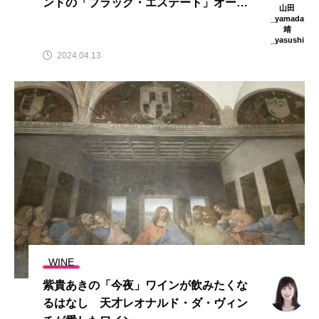
ンドの「ブラック・エステート」オーナ
山田
ー夫妻来日ワイン会開催！
_yamada
靖
_yasushi
2024.04.13
WINE
紫貴あきの「今夜」ワインが飲みたくな
るはなし 天才レオナルド・ダ・ヴィン