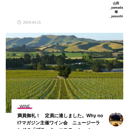
山田
_yamada
靖
_yasushi
2024.04.15
WINE
満員御礼！ 定員に達しました。Why no
t?マガジン主催ワイン会 ニュージーラ