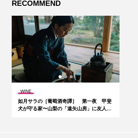
RECOMMEND
BEER
WIN
斐
ヱビスビールをリアル体験できると、「YE
パイ
の
BISU BREWERY TOKYO」が開業1ヶ月で
グジ
35,000人来場の大人気！