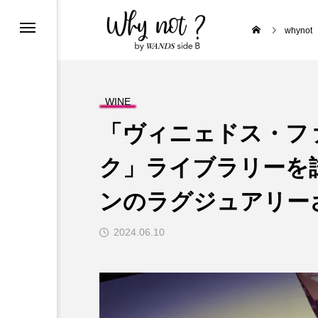
クラフトビール craftbeer
whynot
PIRITS & LIQUEUR
WINE
「ヴィニェドス・フ
ク」ライブラリーを
E
オーストリア Austria
ンのラグジュアリー
2024.06.10
ポルトガル Portugal
a
ド