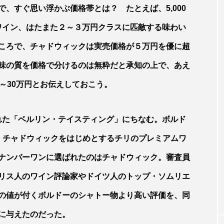
、すぐ思い浮かぶ価格帯とは？ たとえば、5,000
台ワイン、はたまた２～３万円クラスに匹敵する味わい
ころで、チャドウィックは実売価格が５万円を優に超
味の質を価格で分けるのは無粋だと承知の上で、あえ
0～30万円とお伝えしておこう。
催された「ベルリン・テイスティング」にちなむ。ボルド
、チャドウィックをはじめとするチリのプレミアムワ
WINE
ナンバーワンに選ばれたのはチャドウィック。審査員
ワイエット・ラ
如月サラの［葡萄酒奇譚］ 第一夜 甲
こそ
犬が守る家〜山梨の「遠矢山房」に友人
リス人のワイン評論家やドイツ人のトップ・ソムリエ
寿木けいさんを訪ねて
の値が付くボルドーのシャトー物より高い評価を、同
に与えたのだった。