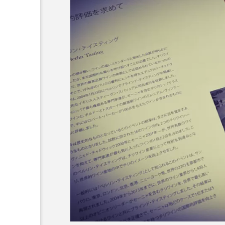
ラリア Australia
チン Argentina
S
リカ South Africa