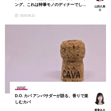
ング、これは特筆モノのディナーでし
山田久美
た！ 次回は6月開催
子
2025.05.21
WINE
D.O. カバ アンバサダーが語る、香りで楽
しむカバ
紫貴あき