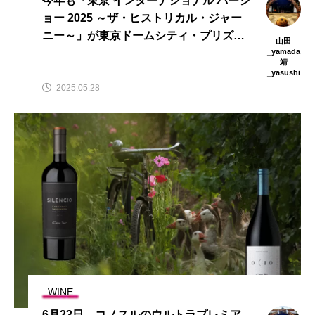
今年も「東京 インターナショナル バーシ
ョー 2025 ～ザ・ヒストリカル・ジャー
ニー～」が東京ドームシティ・プリズム
山田
ホールにて大盛況のうち開催された！
_yamada
靖
_yasushi
2025.05.28
WINE
6月23日、コノスルのウルトラプレミア