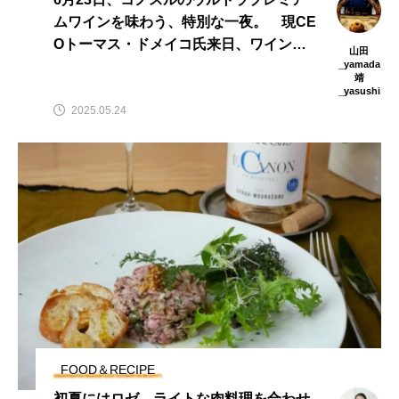
ムワインを味わう、特別な一夜。 現CE
Oトーマス・ドメイコ氏来日、ワインデ
山田
ィナー開催
_yamada
靖
_yasushi
2025.05.24
FOOD＆RECIPE
初夏にはロゼ、ライトな肉料理を合わせ