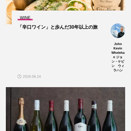
WINE
「辛口ワイン」と歩んだ30年以上の旅
John
Kevin
Wheleha
n ジョ
ン・ケビ
ン ウィ
ラハン
2026.06.24