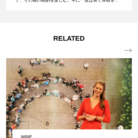
ナ、その後の晩酌を楽しむ。年に一度は長く休暇を取
って、バリ島東部の静かなリゾート地でマインドリセ
日本ワイン（北海道産ワイン）」ペアリ
ズ・ワールド東京2025」今年も開催！
ットすることはすでにルーティン。お酒はワイン、ウ
イスキー、焼酎、日本酒と全般的に大好き。活動エリ
アは恵比寿と広尾が多いかなっ？。
ング、これは特筆モノのディナーでし
RELATED

た！ 次回は6月開催
WINE