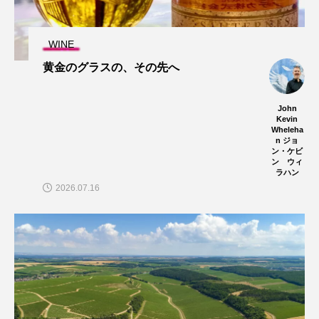
WINE
黄金のグラスの、その先へ
John
Kevin
Wheleha
n ジョ
ン・ケビ
ン ウィ
ラハン
2026.07.16