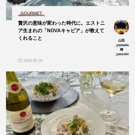
GOURMET
贅沢の意味が変わった時代に。エストニ
ア生まれの「NOVAキャビア」が教えて
くれること
山田
_yamada
靖
_yasushi
2026.06.19