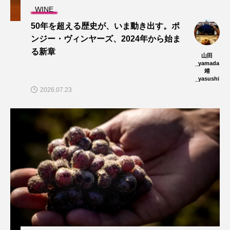
WINE
50年を超える歴史が、いま動き出す。ポ
ンジー・ヴィンヤーズ、2024年から始ま
る新章
山田
_yamada
靖
_yasushi
2026.07.23