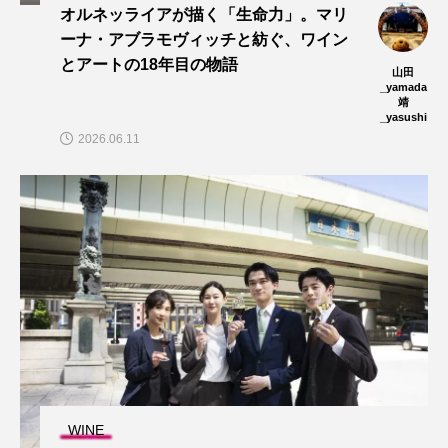
オルネッライアが描く「生命力」。マリ
ーナ・アブラモヴィッチと紡ぐ、ワイン
とアートの18年目の物語
山田
_yamada
靖
_yasushi
2026.06.11
WINE