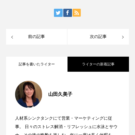
前の記事
次の記事
記事を書いたライター
ライターの新着記事
渋谷がパリになる週末。「渋谷フレンチ
2025.09.06
山田久美子
世界最高峰のワインが一堂に「ジェーム
2025.09.05
フェスティバル2025」でフランスを味わ
人材系シンクタンクにて営業・マーケティングに従
「日本のチーズ（ニセコチーズ工房）と
2025.05.21
ス・サックリング・グレート・ワイン
事。 日々のストレス解消・リフレッシュに水泳とサウ
う2日間