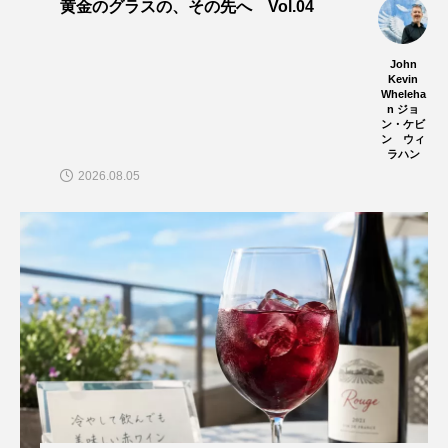
黄金のグラスの、その先へ Vol.04
John
Kevin
Wheleha
n ジョ
ン・ケビ
ン ウィ
ラハン
2026.08.05