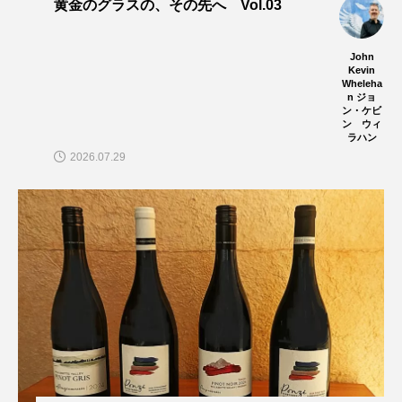
黄金のグラスの、その先へ Vol.03
John
Kevin
Wheleha
n ジョ
ン・ケビ
ン ウィ
ラハン
2026.07.29