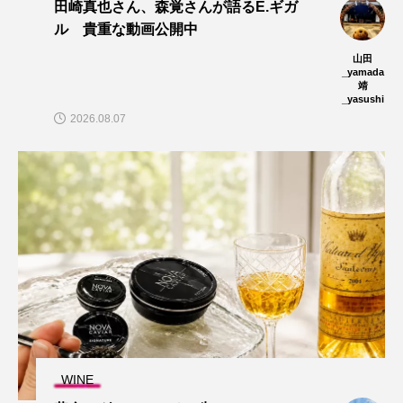
田崎真也さん、森覚さんが語るE.ギガ
ル 貴重な動画公開中
山田
_yamada
靖
_yasushi
2026.08.07
WINE