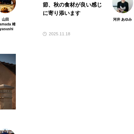
節、秋の食材が良い感じ
に寄り添います
山田
河井 あゆみ
amada 靖
yasushi
2025.11.18