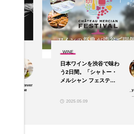
WINE
ィ
日本ワインを渋谷で味わ
う2日間。「シャトー・
メルシャン フェスティ
whynotever
バル2025」が示す“ワイ
yone
_
_
ンの未来”
2025.05.09