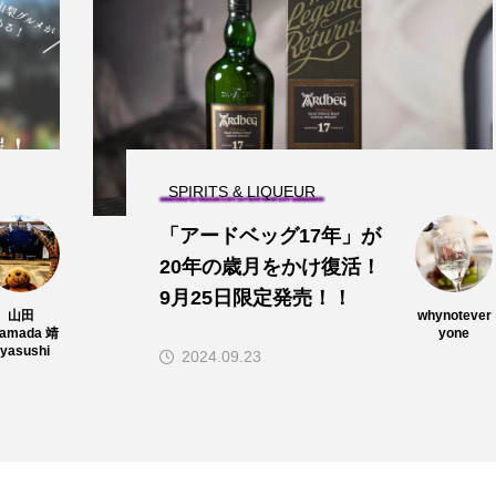
SPIRITS & LIQUEUR
「アードベッグ17年」が
20年の歳月をかけ復活！
9月25日限定発売！！
山田
whynotever
yamada 靖
yone
yasushi
2024.09.23