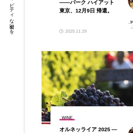
——パーク ハイアット
東京、12月9日 帰還。
_y
_
2025.11.29
WINE
オルネッライア 2025 ―