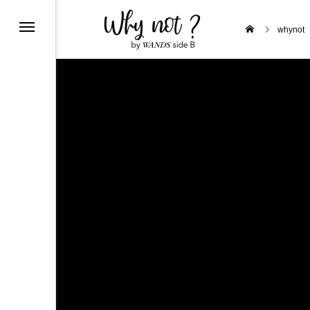
クラフトビール craftbeer
whynot
PIRITS & LIQUEUR
E
オーストリア Austria
ポルトガル Portugal
a
ド