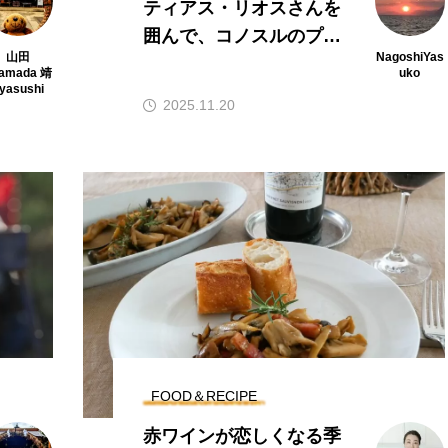
ティアス・リオスさんを
囲んで、コノスルのプレ
山田
NagoshiYas
ミアムラインを満喫！
amada 靖
uko
yasushi
2025.11.20
FOOD＆RECIPE
赤ワインが恋しくなる季