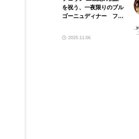
を祝う、一夜限りのブル
ゴーニュディナー フェ
ヴレ200周年記念ワイン
_y
ディナー開催
_
2025.11.06