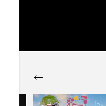
ラリア Australia
チン Argentina
S
リカ South Africa
