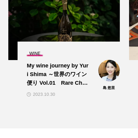
WINE
My wine journey by Yur
i Shima ～世界のワイン
便り Vol.01 Rare Cha
島 悠里
mpagne Vintage 2013
2023.10.30