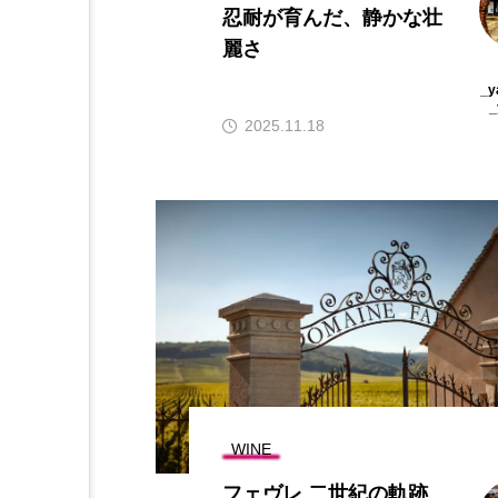
忍耐が育んだ、静かな壮
麗さ
_y
_
2025.11.18
WINE
フェヴレ 二世紀の軌跡