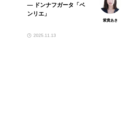
― ドンナフガータ「ベ
ンリエ」
紫貴あき
2025.11.13