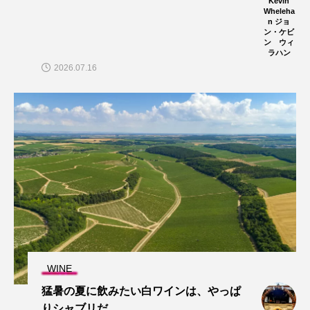
Kevin
Wheleha
n ジョ
ン・ケビ
ン ウィ
ラハン
2026.07.16
WINE
猛暑の夏に飲みたい白ワインは、やっぱ
りシャブリだ