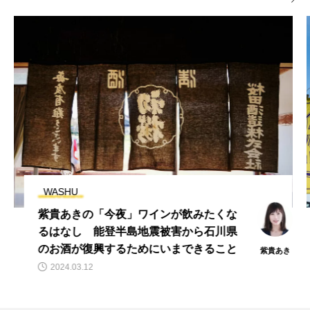
WINE
6月27日12時販売開始！「JALで行く 余
市ラフェト2023」がとてもオトクなワ
ケ！
whynote
veryone
2023.06.22