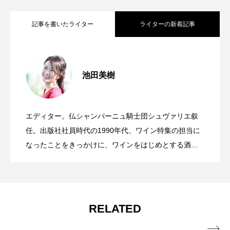
記事を書いたライター
ライターの新着記事
関西初進出のブリアンツァ 大阪駅前グ
2025.09.07
池田美樹
英国が美食の大国に？ 進化する食文化
2024.11.29
ラングリーンで描く「炭とスパイスとハ
エディター。仏シャンパーニュ騎士団シュヴァリエ叙
軽井沢「万平ホテル」リニューアルオー
2024.10.18
を知る「GREAT フード＆ドリンクキャン
任。出版社社員時代の1990年代、ワイン特集の担当に
ーブ」の新章〜BRIANZA OSAKA グラン
なったことをきっかけに、ワインをはじめとする酒と
食を巡る文化に造詣を深める。世界40か国を旅し、世
プン〜クラシックホテルにふたたび出会
ペーン」開催
グリーン大阪
界一周クルーズも経験。最近では日本の良さを再発見
することがライフワーク。作家としての別名・如月サ
ラでWhynot?マガジンにて『如月サラの葡萄酒奇譚』
う日
RELATED
連載中。
