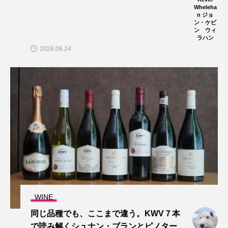
Wheleha
n ジョ
ン・ケビ
ン ウィ
ラハン
2026.06.24
WINE
同じ品種でも、ここまで違う。KWV７本
で読み解くシュナン・ブランとピノター