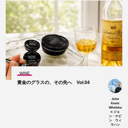
WINE
黄金のグラスの、その先へ Vol.04
John
Kevin
Wheleha
n ジョ
ン・ケビ
ン ウィ
ラハン