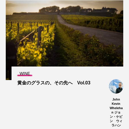
WINE
黄金のグラスの、その先へ Vol.03
John
Kevin
Wheleha
n ジョ
ン・ケビ
ン ウィ
ラハン