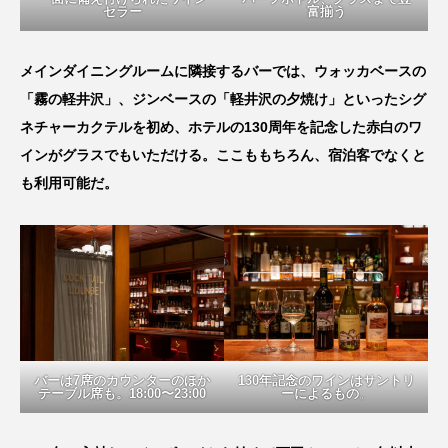
セラー
富揃う
メインダイニングルームに隣接するバーでは、ウォッカベースの
「霧の軽井沢」、ジンベースの「軽井沢の夕焼け」といったシグ
ネチャーカクテルを初め、ホテルの130周年を記念した赤白のワ
インがグラスでもいただける。ここももちろん、宿泊客でなくと
も利用可能だ。
バーは7席のカウンターのほか
130年記念のワインはサントリ
テーブル席も。18:00〜23:00
ーによるもの
。