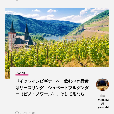
WINE
ドイツワインビギナーへ、飲むべき品種
はリースリング、シュペートブルグンダ
ー（ピノ・ノワール）、そして泡ならビ
山田
ールじゃないよゼクト（スパークリン
_yamada
靖
グ）だよ
_yasushi
2024.08.08