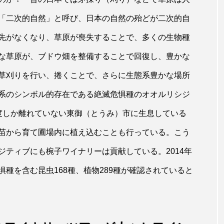
「二次的自然」と呼び、日本の自然の殆どが二次的自
先がなくなり、草原が喪失することで、多くの生物種
な草原が、ブドウ畑を整備することで回復し、豊かな
草刈りを行い、捲くことで、さらに生態系豊かな場所
系のシンボル的存在である絶滅危惧種のオオルリシジ
度しか離れていない東御（とうみ）市に生息している
苗から育て圃場内に植え込むことも行っている。こう
ティブにも椀子ワイナリーは貢献している。2014年
種を含む昆虫168種、植物289種が確認されていると