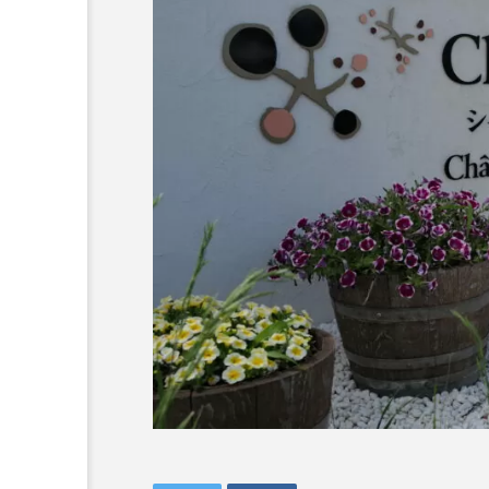
ラリア Australia
チン Argentina
S
リカ South Africa