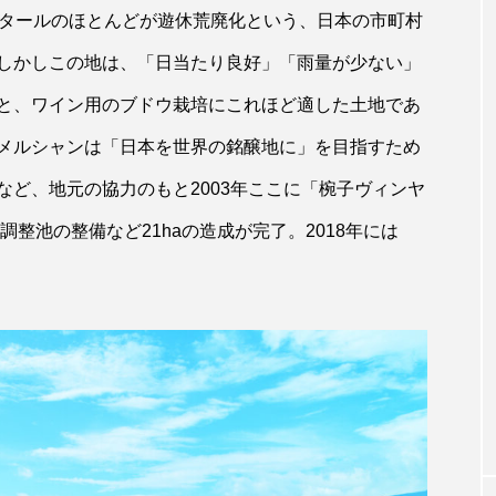
クタールのほとんどが遊休荒廃化という、日本の市町村
しかしこの地は、「日当たり良好」「雨量が少ない」
と、ワイン用のブドウ栽培にこれほど適した土地であ
メルシャンは「日本を世界の銘醸地に」を目指すため
ど、地元の協力のもと2003年ここに「椀子ヴィンヤ
調整池の整備など21haの造成が完了。2018年には
WINE
ル、ツマミはコン
シャンパ―ニュの収穫～ Bollingerでの
リッチなペアリ
穫体験