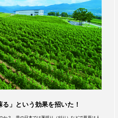
蘇る」という効果を招いた！
のか？ 昔の日本では茅採り（刈り）などで草原は人