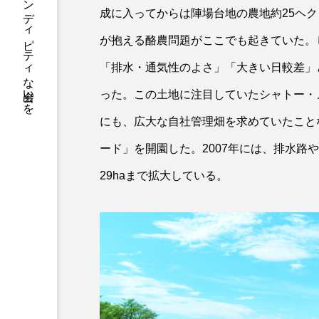
お酒を自由に楽しみ、セレンディピティな出会いを
成に入ってからは陣場台地の農地約25ヘ
が抱える酪農問題がここでも起きていた。
「排水・通気性のよさ」「大きい日較差」
った。この土地に注目していたシャトー・
にも、広大な自社管理畑を求めていたことな
ード」を開園した。2007年には、排水路や
29haまで拡大している。
WINE
Part 1 ワインはコノス
ビニ＆スーパーで、お手軽
ング探検