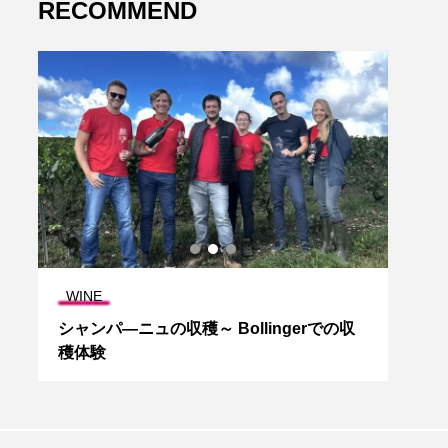
RECOMMEND
FOOD＆RECIPE
WIN
収
ワインに合う簡単レシピ Vol.02 アルザスの
Pa
ゲヴュルツトラミネールに合わせるのは
ビニ
「ホタルイカのスイートチリソース和え」
ング