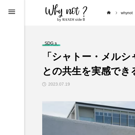
クラフトビール craftbeer
whynot
PIRITS & LIQUEUR
SDGｓ
「シャトー・メルシ
との共生を実感でき
E
オーストリア Austria
2023.07.19
ポルトガル Portugal
a
ド