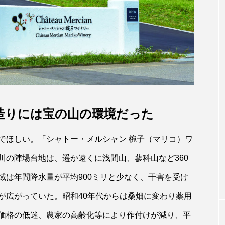
造りには宝の山の環境だった
でほしい。「シャトー・メルシャン 椀子（マリコ）ワ
川の陣場台地は、遥か遠くに浅間山、蓼科山など360
域は年間降水量が平均900ミリと少なく、干害を受け
が広がっていた。昭和40年代からは桑畑に変わり薬用
価格の低迷、農家の高齢化等により作付けが減り、平