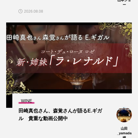
ー
2026.08.08
WINE
田崎真也さん、森覚さんが語るE.ギガ
ル 貴重な動画公開中
山田
_yamada
靖