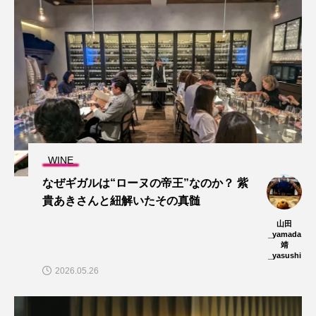
WINE
なぜギガルは“ローヌの帝王”なのか？ 紫
貴あきさんと紐解いたその真髄
山田
_yamada
靖
_yasushi
2026.05.26