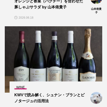
オレンジと香菜（パクチー）を合わせた
豚しゃぶサラダ by 山本侑貴子
山本侑貴
子
2026.06.18
WINE
KWVで読み解く、シュナン・ブランとピ
ノタージュの活用法