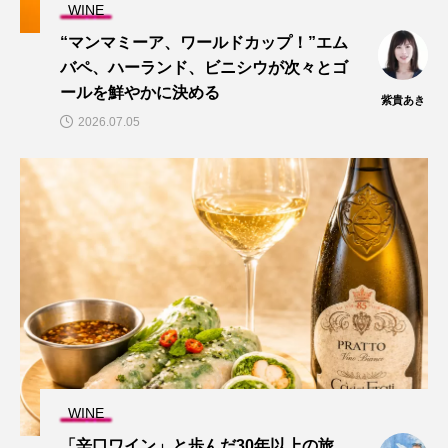
WINE
“マンマミーア、ワールドカップ！”エム
バペ、ハーランド、ビニシウが次々とゴ
ールを鮮やかに決める
紫貴あき
2026.07.05
WINE
「辛口ワイン」と歩んだ30年以上の旅