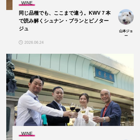
WINE
同じ品種でも、ここまで違う。KWV７本
で読み解くシュナン・ブランとピノター
ジュ
山本ジョ
ー
2026.06.24
WINE