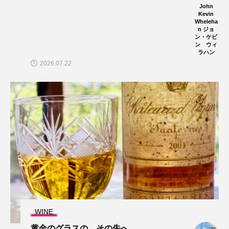
John
Kevin
Wheleha
n ジョ
ン・ケビ
ン ウィ
ラハン
2026.07.22
WINE
黄金のグラスの、その先へ