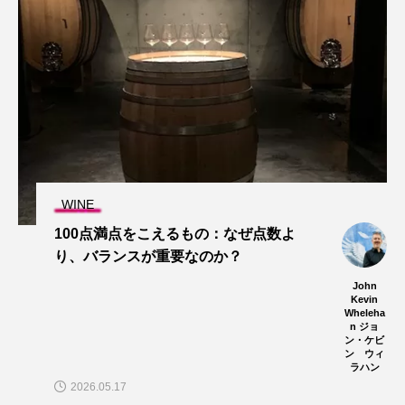
WINE
100点満点をこえるもの：なぜ点数よ
り、バランスが重要なのか？
John
Kevin
Wheleha
n ジョ
ン・ケビ
ン ウィ
ラハン
2026.05.17