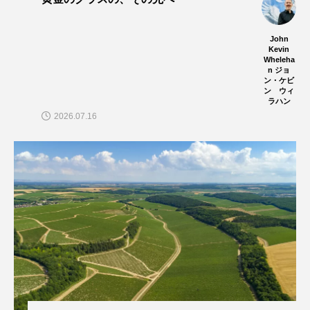
John
Kevin
Wheleha
n ジョ
ン・ケビ
ン ウィ
ラハン
2026.07.16