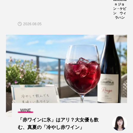
n ジョ
ン・ケビ
ン ウィ
ラハン
2026.08.05
WINE
「赤ワインに氷」はアリ？大女優も飲
む、真夏の「冷やし赤ワイン」