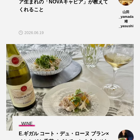
ア生まれの「NOVAキャビア」が教えて
くれること
山田
_yamada
靖
_yasushi
2026.06.19
WINE
E.ギガル コート・デュ・ローヌ ブラン×