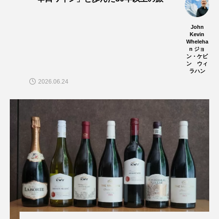
John
Kevin
Wheleha
n ジョ
ン・ケビ
ン ウィ
ラハン
2026.06.24