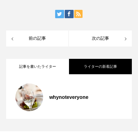
前の記事
次の記事
記事を書いたライター
ライターの新着記事
クリュッグが「にんじん」で問い直す、
2026.01.23
whynoteveryone
やってきます！東京5月のシャンパン風物
2025.04.01
シャンパーニュと料理の関係── KRUG ×
満員御礼 定員に達しました：「ドメー
2025.03.27
詩 5月25日にマルシェ・ドゥ・シャンパ
CARROT FOUR HANDS DINNER 開催