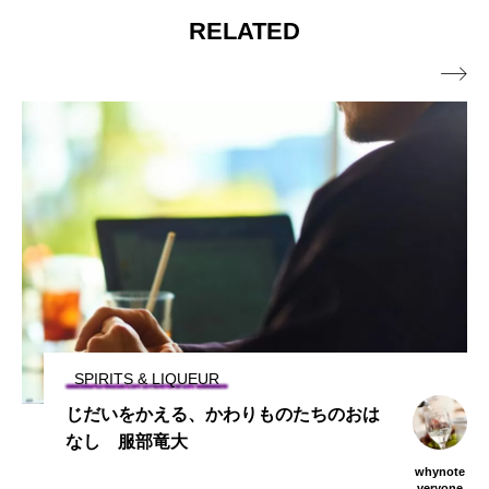
RELATED
ヌ・ド・トリエンヌ 当主アレック・セ
ーニュ東京2025 そして今年もWhy not?

イス氏来日記念ディナー」5種との極上ペ
マガジン読者限定ご招待
アリングディナー開催！
SPECIAL
「Why not? マガジン」が注目している
最旬な方にインタビュー Vol.02 後半
whynote
veryone