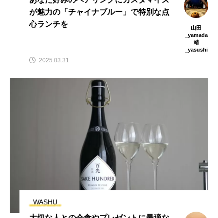
が魅力の「チャイナブルー」で特別な点
心ランチを
山田
_yamada
靖
_yasushi
2025.03.31
WASHU
大切な人との会食やプレゼントに最適な