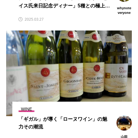
イス氏来日記念ディナー」5種との極上ペ
whynote
アリングディナー開催！
veryone
2025.03.27
WINE
「ギガル」が導く「ローヌワイン」の魅
力その潮流
山田