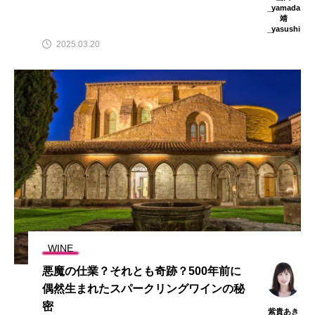
_yamada
靖
_yasushi
2025.03.20
WINE
悪魔の仕業？それとも奇跡？500年前に
偶然生まれたスパークリングワインの秘
密
紫貴あき