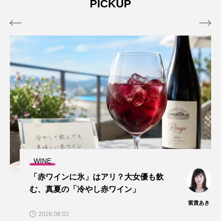
PICKUP


WINE
「赤ワインに氷」はアリ？大女優も飲
む、真夏の「冷やし赤ワイン」
紫貴あき
2026.08.02