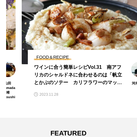
シピ・コラム執筆提供（雑誌・SNS・WEB） ・
ELLEgourmetにレシピ提供 ・カタログギフト「リンベ
ル」webページにて地方の美味紹介記事 ・調理器具レ
シピブックにレシピ提供・撮影用調理担当 ・ワイン専
門店エノテカInstagram用レシピ・写真提供 ・キッチン
ツールブランドInstagram用レシピ・写真提供 ✔SNS
FOOD＆RECIPE
・ハンドケア製品PR動画出演（2018年） ・
ワインに合う簡単レシピVol.31 南アフ
ELLEgourmet インスタライブ出演（2020年） ・キッ
リカのシャルドネに合わせるのは「帆立
チンツールブランド Youtube動画出演（2022年） ✔
とかぶのソテー カリフラワーのマッシ
河井 あゆ
アンバサダー・サポーター歴その他 ・ELLEgourmet フ
み
ュ添え」
ードクリエイター部（現在） ・キッチンツールブラン
2023.11.28
ドサポーター（現在） ・オーガニックワインショップ
アンバサダー（2022年） ・エプロンブランドとのコラ
ボレーションエプロン発売（2022年）
FEATURED