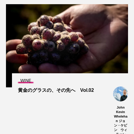
WINE
黄金のグラスの、その先へ Vol.02
John
Kevin
Wheleha
n ジョ
ン・ケビ
ン ウィ