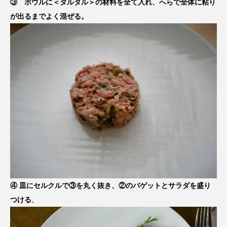
③ ボウルに＜タルタル＞の材料を全て入れ、へらで全体に粘り
が出るまでよく混ぜる。
④ 皿にセルクルで③を丸く抜き、②のバゲットとサラダを盛り
つける
。