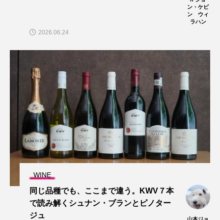
ン・ケビ
ン ウィ
ラハン
2026.06.24
WINE
同じ品種でも、ここまで違う。KWV７本
で読み解くシュナン・ブランとピノター
ジュ
山本ジョ