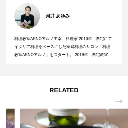
赤ワインが恋しくなる季節、秋の食材が
2025.11.18
河井 あゆみ
初夏にはロゼ、ライトな肉料理を合わせ
2025.05.23
良い感じに寄り添います
料理教室ARNOアルノ主宰、料理家 2010年 自宅にて
陰干しされた濃縮感あるパッシートにス
2025.02.11
て楽しむ
イタリア料理をベースにした家庭料理のサロン「料理
教室ARNOアルノ」をスタート。 2019年 自宅教室に
加え表参道教室を開講。 2020年 オンラインレッスン
パイスでローストした冬の旬魚「ブリ」
スタート。現在都内2箇所での対面料理教室とオンライ
ンレッスンを行う。 日本ソムリエ協会認定ソムリエ 日
本イタリア料理教室協会ASCIGイタリア料理研究家1級
を合わせる
RELATED
✔イベント・外部講師 ・国内・海外調理器具会社製品

PRのための料理教室講師（都内スタジオ、都内百貨店
にて） ・ワインインポーター・ワインショップ主催ク
ッキングイベント講師 ✔ケータリング ・ワイン会・季
節のワインイベントへの食事ケータリング ✔食関係レ