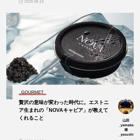
2026.06.19
GOURMET
贅沢の意味が変わった時代に。エストニ
ア生まれの「NOVAキャビア」が教えて
くれること
山田
_yamada
靖
_yasushi