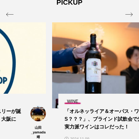
PICKUP


WINE
「オルネッライア＆オーパス・ワンV
S？？？」、ブラインド試飲会で光った
実力派ワインはコレだった！
山本ジョ
ー