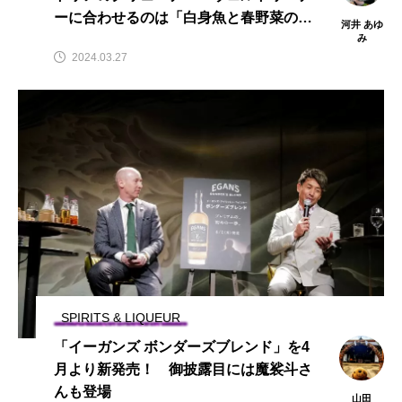
ーに合わせるのは「白身魚と春野菜のワ
河井 あゆ
イン蒸し 実山椒風味」
み
2024.03.27
SPIRITS & LIQUEUR
「イーガンズ ボンダーズブレンド」を4
月より新発売！ 御披露目には魔裟斗さ
んも登場
山田