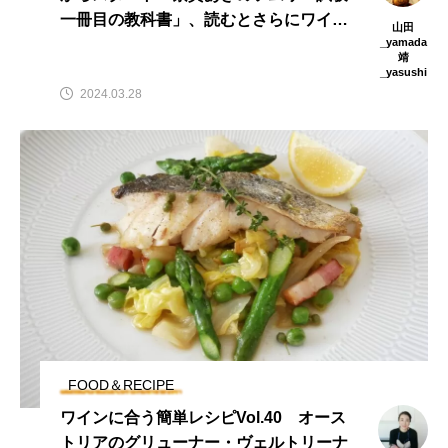
一冊目の教科書」、読むとさらにワイン
山田
が好きになる、試験も受けたくなる
_yamada
靖
_yasushi
2024.03.28
FOOD＆RECIPE
ワインに合う簡単レシピVol.40 オース
トリアのグリューナー・ヴェルトリーナ