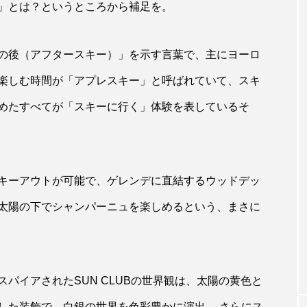
」とは？というところから補足を。
の後（アフタースキー）」を示す言葉で、主にヨーロ
楽しむ時間が「アプレスキー」と呼ばれていて、スキ
めたすべてが「スキーに行く」体験を表しているそ
キーアウトが可能で、ゲレンデに直結するウッドデッ
WINE
太陽の下でシャンパーニュを楽しめるという、まさに
よい夜風と共
ワインと花とアートを同時に楽しめるワ
ングワインで潤
ンショップ「AZALEA」
パイアされたSUN CLUBの世界観は、太陽の黄色と
した装飾で、白銀の世界を色彩豊かに演出。 さらにス