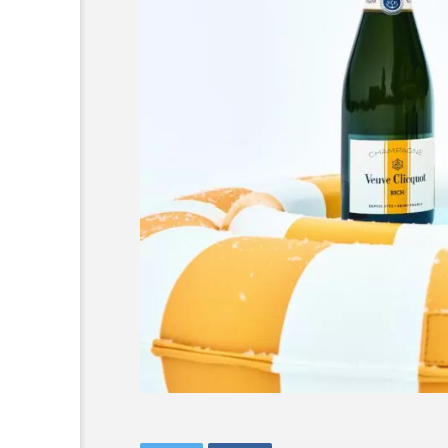
ラリア Australia
チン Argentina
S
リカ South Africa