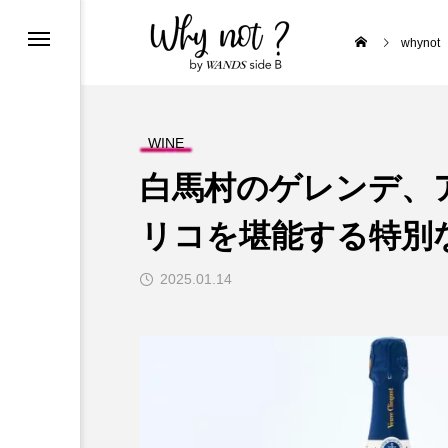
クラフトビール craftbeer
whynot
PIRITS & LIQUEUR
WINE
白馬村のゲレンデ、
リコを堪能する特別
E
オーストリア Austria
2025.01.14
ポルトガル Portugal
a
ド