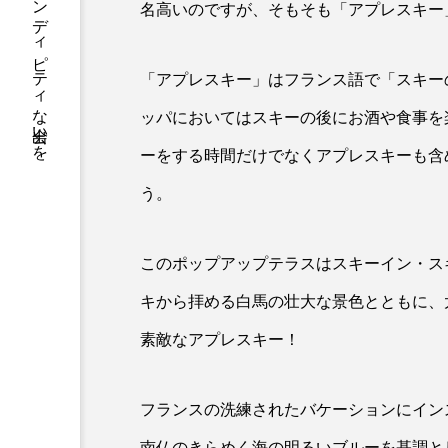
お酒を自由に楽しみ、セレンディピティな出会いを
名高いのですが、そもそも「アプレスキー
「アプレスキー」はフランス語で「スキー
ッパにおいてはスキーの後にお酒や食事を
ーをする時間だけでなくアプレスキーも含
う。
このポップアップテラスはスキーイン・ス
WINE
キから拝める白馬の壮大な景色とともに、
お濠に面したテラスで心地
素敵なアプレスキー！
に 乾いた喉をスパークリ
す
フランスの洗練されたバケーションにインス
南仏のきらめく海の明るいブルーを基調と