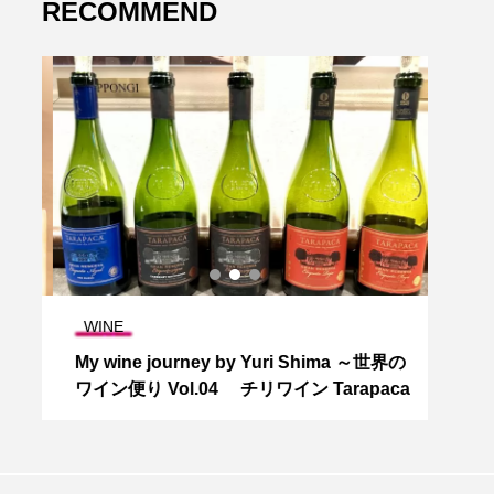
RECOMMEND
WINE
WIN
イ
My wine journey by Yuri Shima ～世界の
お濠
ワイン便り Vol.04 チリワイン Tarapaca
に 
す