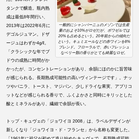
タンクで醸造。瓶内熟
成は最低8年間行い、
一般的にシャンパーニュのメゾンでは生産
2013年は2022年6月に
量のおよそ10%がロゼだが、ボワゼルでは
デゴルジュマン。ドザ
20%も占めるという。20年前からの傾向だ
という。キュミエールなどの赤ワインを8%
ージュはわずか4g/ℓ。
ブレンド。フローラルで、赤いフレッシュ
「クラシックな年でブ
なベリー類の香りがとても綺麗なロゼ。
ドウの成熟に時間がか
かったが、コンセントレーションがあり、余韻にほのかに旨苦味
が感じられる。長期熟成可能性の高いヴィンテージです」。ナッ
ツやバニラ、トースト、マジパン、少しドライな果実、アプリコ
ットなどが感じられる香りで、ふくよかさと同時にキリッとした
酸とミネラルがあり、繊細で余韻が長い。
トップ・キュヴェの「ジョワイヨ 2008」は、ラベルデザインが
新しくなり「ジョワイヨ・ド・フランセ」から名称も変更した。
「1961年に祖父が初めて造り始めたキュヴェで、長期熟成可能