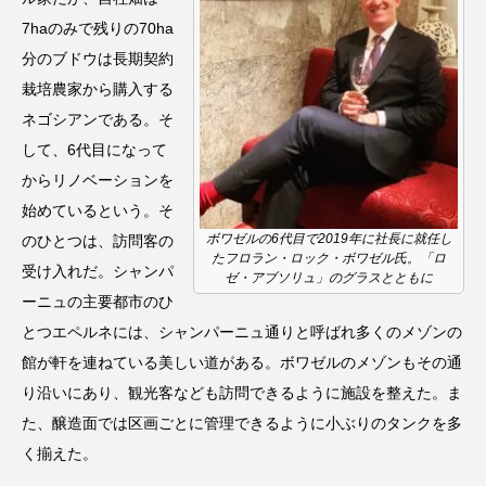
7haのみで残りの70ha
分のブドウは長期契約
栽培農家から購入する
ネゴシアンである。そ
して、6代目になって
からリノベーションを
始めているという。そ
ボワゼルの6代目で2019年に社長に就任し
のひとつは、訪問客の
たフロラン・ロック・ボワゼル氏。「ロ
受け入れだ。シャンパ
ゼ・アブソリュ」のグラスとともに
ーニュの主要都市のひ
とつエペルネには、シャンパーニュ通りと呼ばれ多くのメゾンの
館が軒を連ねている美しい道がある。ボワゼルのメゾンもその通
り沿いにあり、観光客なども訪問できるように施設を整えた。ま
た、醸造面では区画ごとに管理できるように小ぶりのタンクを多
く揃えた。