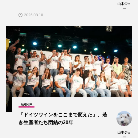
山本ジョ
ー
2026.08.10
WINE
「ドイツワインをここまで変えた」、若
き生産者たち団結の20年
山本ジョ
ー