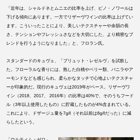
「近年は、シャルドネとムニエの比率を上げ、ピノ・ノワールは
下げる傾向にあります。一方でリザーヴワインの比率は上げてい
ます。こういったことにより、美しいテクスチャーや余韻の長
さ、テンションやフレッシュさなどを大切にした、より精密なブ
レンドを行うようになりました」と、フロラン氏。
スタンダードのキュヴェ、「ブリュット・レゼルヴ」を試飲し
た。フローラルな香りには、熟した白桃やベリー類、バニラやア
ーモンドなども感じられ、柔らかなタッチで心地よいテクスチャ
ーが印象的だ。現行のキュヴェは2019年がベース。リザーヴワ
イン（2018、2017、 2016年）の比率は40%で、そのうちフード
ル（3年以上使用したもの）に貯蔵したものが4%含まれている。
これにより、ドザージュ量を7g/ℓ（それ以前は8g/ℓだった）に減
らしたという。
「ウルティム・ゼロ」