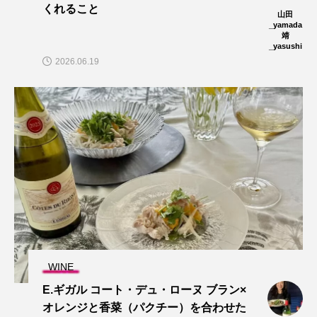
くれること
山田
_yamada
靖
_yasushi
2026.06.19
WINE
E.ギガル コート・デュ・ローヌ ブラン×
オレンジと香菜（パクチー）を合わせた