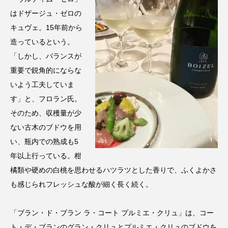
はドザージュ・ゼロの
キュヴェ。15年前から
造っているという。
「しかし、バランスが
重要で鋭角的にならな
いよう工夫していま
す」と、フロラン氏。
そのため、収穫量が少
ない古木のブドウを用
い、瓶内での熟成も5
年以上行っている。柑
橘類や硬めの白桃を思わせるハツラツとした香りで、ふくよかさ
も感じられフレッシュな酸が細く長く続く。
「ブラン・ド・ブラン ラ・コート プルミエ・クリュ」は、コー
ト・デ・ブランのグラン・クリュとプルミエ・クリュのブドウを