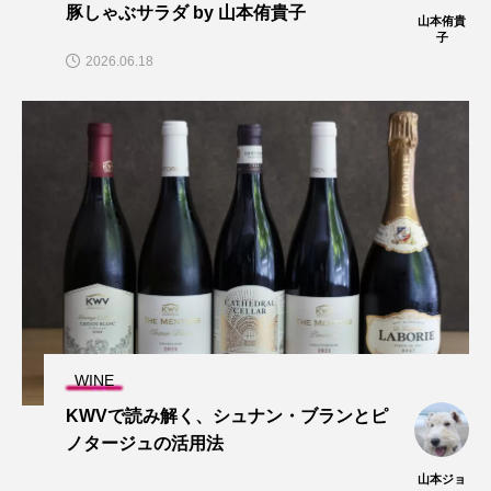
豚しゃぶサラダ by 山本侑貴子
山本侑貴
子
2026.06.18
WINE
KWVで読み解く、シュナン・ブランとピ
ノタージュの活用法
山本ジョ