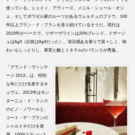
使っている。シュイィ、アヴィーズ、メニル・シュール・オジ
ェ、そしてボワゼル家のルーツがあるヴェルテュのブドウ。100
年以上ブラン・ド・ブランを造り続けているそうだ。現行は
2019年がベースで、リザーヴワインは20%ブレンド。ドザージ
ュは6g/ℓ（以前は8g/ℓだった）。清涼感ある香りで若々しく、味
わいもしっとりし、果実と酸とミネラルのバランスが秀逸。
「グランド・ヴィンテ
ージ 2013」は、特別
な年にだけ生産するキ
ュヴェ。2013年はモン
ターニュ・ド・ランス
のピノ・ノワールと、
コート・デ・ブランの
シャルドネだけを使
用。100%ステンレス