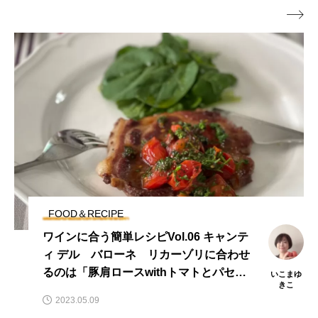

FOOD＆RECIPE
ワインに合う簡単レシピVol.06 キャンテ
ィ デル バローネ リカーゾリに合わせ
るのは「豚肩ロースwithトマトとパセリ
いこまゆ
きこ
のソース」
2023.05.09