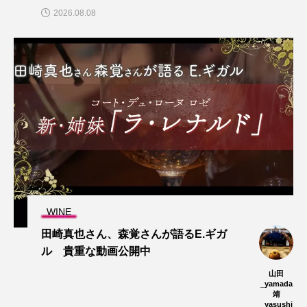
2026.08.08
WINE
田崎真也さん、森覚さんが語るE.ギガ
ル 貴重な動画公開中
山田
_yamada
靖
_yasushi