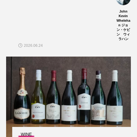
John
Kevin
Wheleha
n ジョ
ン・ケビ
ン ウィ
ラハン
2026.06.24
WINE