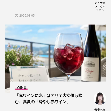
ン・ケビ
ン ウィ
ラハン
2026.08.05
WINE
「赤ワインに氷」はアリ？大女優も飲
む、真夏の「冷やし赤ワイン」
紫貴あき