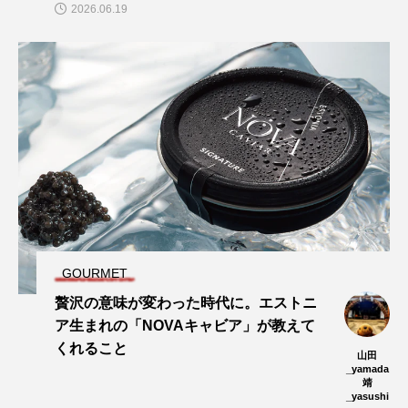
2026.06.19
GOURMET
贅沢の意味が変わった時代に。エストニ
ア生まれの「NOVAキャビア」が教えて
くれること
山田
_yamada
靖
_yasushi