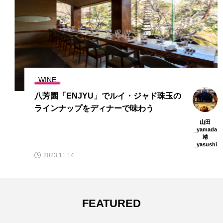
WINE
八芳園「ENJYU」でルイ・ジャド珠玉の
ラインナップをディナーで味わう
山田
_yamada
靖
_yasushi
2023.11.14
FEATURED