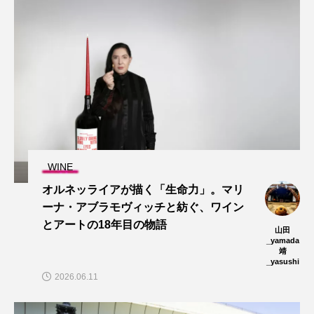
WINE
オルネッライアが描く「生命力」。マリ
ーナ・アブラモヴィッチと紡ぐ、ワイン
とアートの18年目の物語
山田
_yamada
靖
_yasushi
2026.06.11