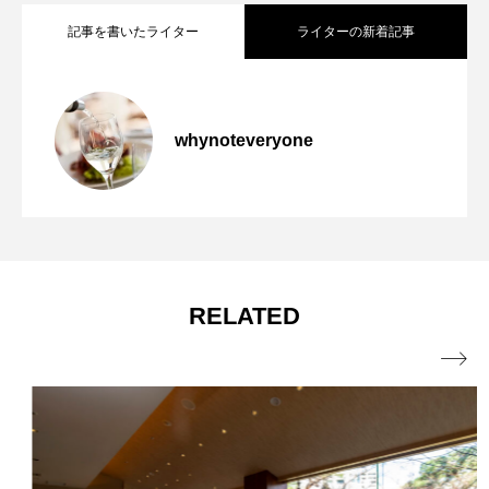
記事を書いたライター
ライターの新着記事
クリュッグが「にんじん」で問い直す、
2026.01.23
whynoteveryone
やってきます！東京5月のシャンパン風物
2025.04.01
シャンパーニュと料理の関係── KRUG ×
満員御礼 定員に達しました：「ドメー
2025.03.27
詩 5月25日にマルシェ・ドゥ・シャンパ
CARROT FOUR HANDS DINNER 開催
RELATED
ヌ・ド・トリエンヌ 当主アレック・セ
ーニュ東京2025 そして今年もWhy not?

イス氏来日記念ディナー」5種との極上ペ
マガジン読者限定ご招待
アリングディナー開催！