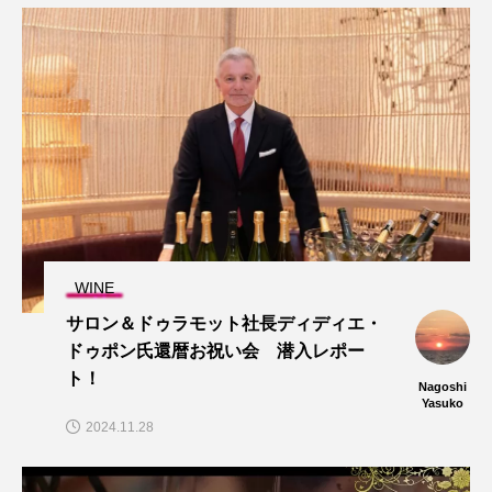
WINE
サロン＆ドゥラモット社長ディディエ・
ドゥポン氏還暦お祝い会 潜入レポー
ト！
Nagoshi
Yasuko
2024.11.28