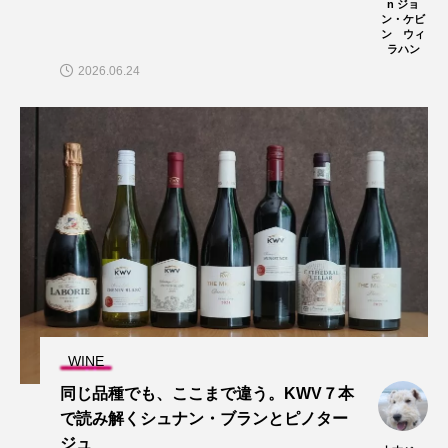
n ジョ
ン・ケビ
ン ウィ
ラハン
2026.06.24
WINE
同じ品種でも、ここまで違う。KWV７本
で読み解くシュナン・ブランとピノター
ジュ