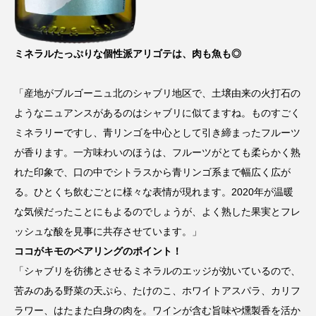
ミネラルたっぷりな個性派アリゴテは、肉も魚も◎
「産地がブルゴーニュ北のシャブリ地区で、土壌由来の火打石の
ようなニュアンスがあるのはシャブリに似てますね。ものすごく
ミネラリーですし、青リンゴを中心として引き締まったフルーツ
が香ります。一方味わいのほうは、フルーツがとても柔らかく熟
れた印象で、口の中でシトラスから青リンゴ系まで幅広く広が
る。ひとくち飲むごとに様々な表情が現れます。2020年が温暖
な気候だったことにもよるのでしょうが、よく熟した果実とフレ
ッシュな酸を見事に共存させています。」
ココがキモのペアリングのポイント！
「シャブリを彷彿とさせるミネラルのエッジが効いているので、
苦みのある野菜の天ぷら、たけのこ、ホワイトアスパラ、カリフ
ラワー、はたまた白身の肉を。ワインが含む旨味や燻製香を活か