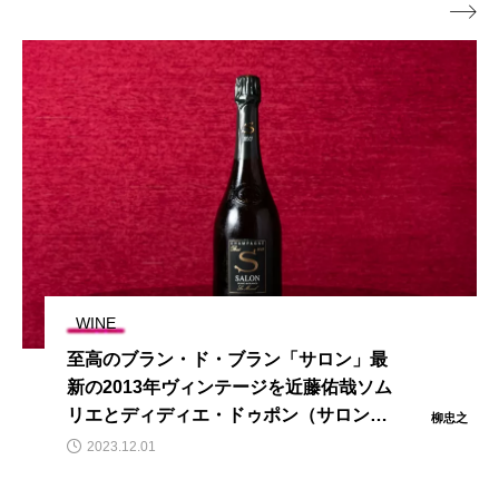

WINE
至高のブラン・ド・ブラン「サロン」最
新の2013年ヴィンテージを近藤佑哉ソム
リエとディディエ・ドゥポン（サロン・
柳忠之
ドゥラモット社長）が唎く
2023.12.01