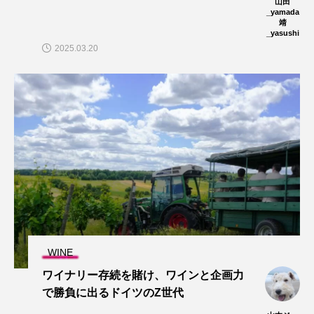
山田
_yamada
靖
_yasushi
2025.03.20
WINE
ワイナリー存続を賭け、ワインと企画力
で勝負に出るドイツのZ世代