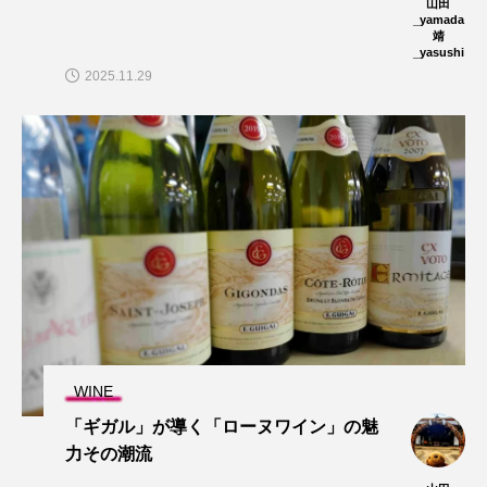
山田
_yamada
靖
_yasushi
2025.11.29
WINE
「ギガル」が導く「ローヌワイン」の魅
力その潮流