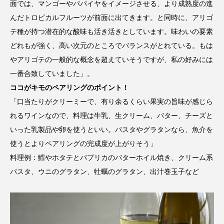
面では、マンゴーやパパイヤをイメージさせる、より成熟度の進
んだトロピカルフルーツが前面に出てきます。と同時に、アリゴ
テ種が持つ潜在的な酸味も活き活きとしています。味わいの要素
どれもが強く、高い次元のところでバランスがとれている。もは
やアリゴテの一般的な概念を超えていそうですが、私の好みには
一番合致していました」。
ココがキモのペアリングのポイント！
「口当たりがクリーミーで、有り余るくらい果実の旨味が感じら
れるワインなので、料理は牛乳、生クリーム、バター、チーズと
いった乳製品や卵を使うといい。パスタやグラタンなら、魚介を
使うとよりペアリングの完成度が上がりそう」
料理例：鱈やホタテとパプリカのバターホイル焼き、クリーム系
パスタ、ウニのグラタン、牡蠣のグラタン、出汁巻玉子など