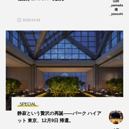
山田
_yamada
靖
_yasushi
2026.04.04
SPECIAL
静寂という贅沢の再誕——パーク ハイア
ット 東京、12月9日 帰還。