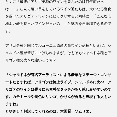
とくに「最後にアリゴテ種のワインを飲んだのは何年前だっ
け……」なんて遠い目をしているワイン通たちは、大いなる進化
を遂げたアリゴテ・ワインにビックリすると同時に、「こんな心
地よい酸を持ったワインだったの！」と魅力を再認識できるので
す。
アリゴテ種と同じブルゴーニュ原産の白ワイン品種といえば、シ
ャルドネ種が筆頭に上げられますが、そもそもシャルドネ種とア
リゴテ種の大きな違いって何？
「シャルドネが有名アーティストによる豪華なステージ・コンサ
ートだとすれば、アリゴテは路上ライブ。シャルドネに比べ、ア
リゴテのワインは香りにも素朴なタッチがあり親しみやすいので
す。カモミールや黄色いリンゴ、かりんが香ると表現する人もい
ますね」
とやさしく解説してくれるのは、太田賢一ソムリエ。