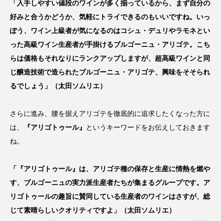
「入手しやすい値段のワインが多く揃っているから、まず自分の
好みと合うかどうか、気軽にトライできるのもいいですね。いっ
ぽう、ワイン上級者が気になるのはコシュ・デュリやラモネとい
った高級ワイン生産者が手掛けるブルゴーニュ・アリゴテ。こち
らは価格もそれなりにランクアップしますが、超高級ワインと同
じ醸造技術で造られたブルゴーニュ・アリゴテ、興味をそそられ
るでしょう」（太田ソムリエ）
さらに進み、腰を据えアリゴテを徹底的に追求したくなった方に
は、
『アリゴトゥール』
というキーワードをお伝えしておきます
ね。
「『アリゴトゥール』は、アリゴテ種の保存と生産に情熱を燃や
す、ブルゴーニュの実力派生産者たちが集まるグループです。ア
リゴトゥールの趣旨に賛同している生産者のワインはさすが、総
じて素晴らしいクオリティですよ」（太田ソムリエ）