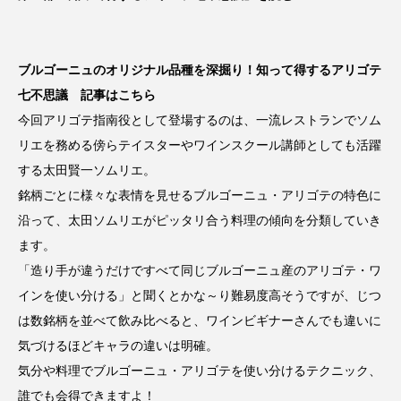
ブルゴーニュのオリジナル品種を深掘り！知って得するアリゴテ
七不思議 記事はこちら
今回アリゴテ指南役として登場するのは、一流レストランでソム
リエを務める傍らテイスターやワインスクール講師としても活躍
する太田賢一ソムリエ。
銘柄ごとに様々な表情を見せるブルゴーニュ・アリゴテの特色に
沿って、太田ソムリエがピッタリ合う料理の傾向を分類していき
ます。
「造り手が違うだけですべて同じブルゴーニュ産のアリゴテ・ワ
インを使い分ける」と聞くとかな～り難易度高そうですが、じつ
は数銘柄を並べて飲み比べると、ワインビギナーさんでも違いに
気づけるほどキャラの違いは明確。
気分や料理でブルゴーニュ・アリゴテを使い分けるテクニック、
誰でも会得できますよ！