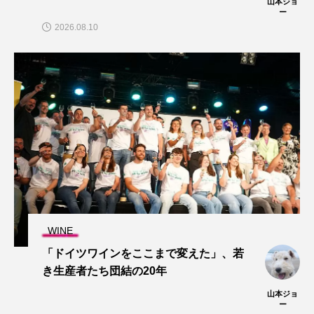
山本ジョ
ー
2026.08.10
WINE
「ドイツワインをここまで変えた」、若
き生産者たち団結の20年
山本ジョ
ー