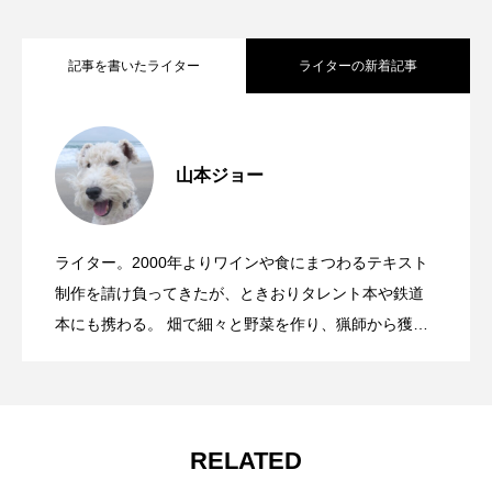
記事を書いたライター
ライターの新着記事
ワイナリー存続を賭け、ワインと企画力
2026.08.10
山本ジョー
「ドイツワインをここまで変えた」、若
2026.08.08
で勝負に出るドイツのZ世代
ライター。2000年よりワインや食にまつわるテキスト
同じ品種でも、ここまで違う。KWV７本
2026.06.24
き生産者たち団結の20年
制作を請け負ってきたが、ときおりタレント本や鉄道
本にも携わる。 畑で細々と野菜を作り、猟師から獲物
を分けてもらうカントリーライフを堪能中。 好きなも
で読み解くシュナン・ブランとピノター
のは旅、犬、カジュアル着物。 小型船舶免許1級を取得
して以来、船の操縦経験ゼロ歴を更新し続ける「なん
ちゃって船長」でもある。
ジュ
RELATED