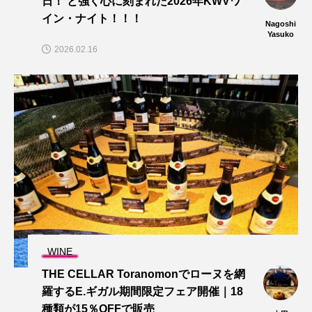
日！ と強く心に刻まれた2026年KWVワ
イン・ナイト！！！
Nagoshi
Yasuko
2026.02.16
WINE
THE CELLAR Toranomonでローヌを網
羅するE.ギガル期間限定フェア開催｜18
種類が15％OFFで販売