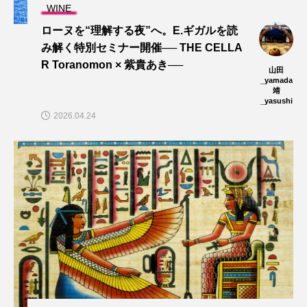
WINE
ローヌを“理解する夜”へ。E.ギガルを読
み解く特別セミナー開催── THE CELLA
R Toranomon × 紫貴あき──
山田
_yamada
靖
_yasushi
2026.04.24