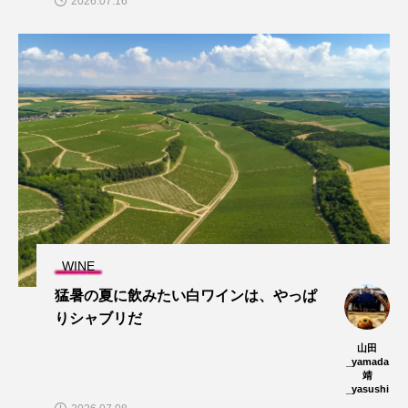
2026.07.16
WINE
猛暑の夏に飲みたい白ワインは、やっぱ
りシャブリだ
山田
_yamada
靖
_yasushi