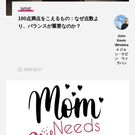
WINE
100点満点をこえるもの：なぜ点数よ
り、バランスが重要なのか？
John
Kevin
Wheleha
n ジョ
ン・ケビ
ン ウィ
ラハン
2026.05.17