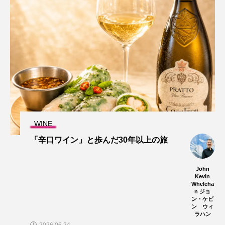
WINE
「辛口ワイン」と歩んだ30年以上の旅
John
Kevin
Wheleha
n ジョ
ン・ケビ
ン ウィ
ラハン
2026.06.24