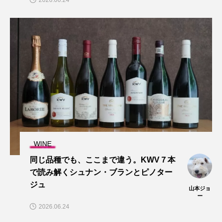
WINE
同じ品種でも、ここまで違う。KWV７本
で読み解くシュナン・ブランとピノター
ジュ
山本ジョ
ー
2026.06.24