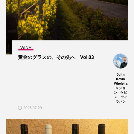
WINE
黄金のグラスの、その先へ Vol.03
John
Kevin
Wheleha
n ジョ
ン・ケビ
ン ウィ
ラハン
2026.07.29