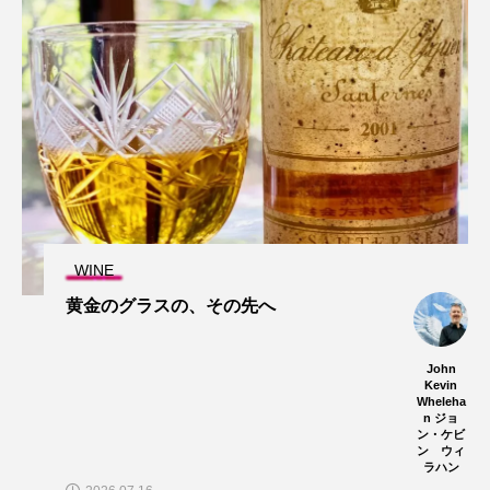
WINE
黄金のグラスの、その先へ
John
Kevin
Wheleha
n ジョ
ン・ケビ
ン ウィ
ラハン