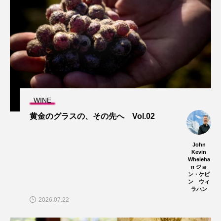
WINE
黄金のグラスの、その先へ Vol.02
John
Kevin
Wheleha
n ジョ
ン・ケビ
ン ウィ
ラハン
2026.07.22