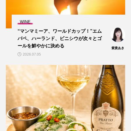
WINE
“マンマミーア、ワールドカップ！”エム
バペ、ハーランド、ビニシウが次々とゴ
ールを鮮やかに決める
紫貴あき
2026.07.05