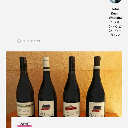
John
Kevin
Wheleha
n ジョ
ン・ケビ
ン ウィ
ラハン
2026.07.29
WINE