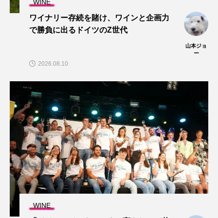
WINE
ワイナリー存続を賭け、ワインと企画力
で勝負に出るドイツのZ世代
山本ジョ
ー
2026.08.10
WINE