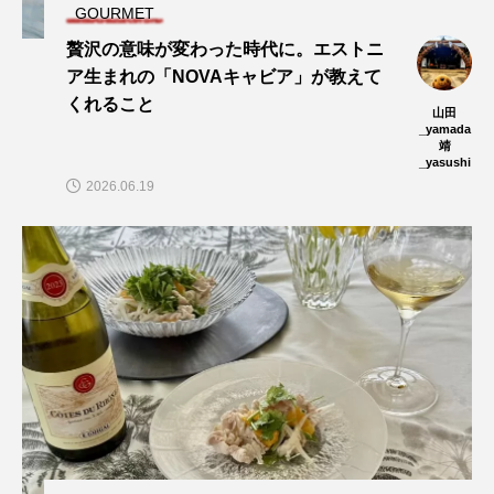
GOURMET
贅沢の意味が変わった時代に。エストニ
ア生まれの「NOVAキャビア」が教えて
くれること
山田
_yamada
靖
_yasushi
2026.06.19