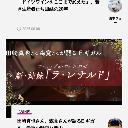
「ドイツワインをここまで変えた」、若
き生産者たち団結の20年
山本ジョ
ー
2026.08.08
WINE
田崎真也さん、森覚さんが語るE.ギガ