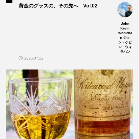
黄金のグラスの、その先へ Vol.02
John
Kevin
Wheleha
n ジョ
ン・ケビ
ン ウィ
ラハン
2026.07.22