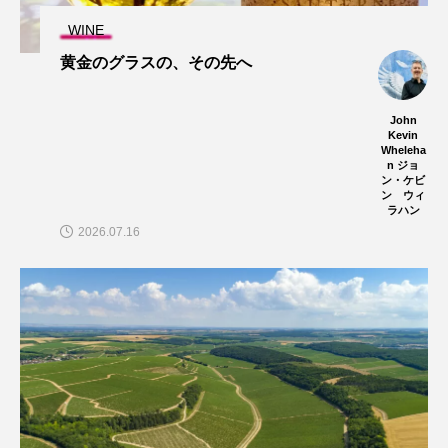
WINE
黄金のグラスの、その先へ
John
Kevin
Wheleha
n ジョ
ン・ケビ
ン ウィ
ラハン
2026.07.16