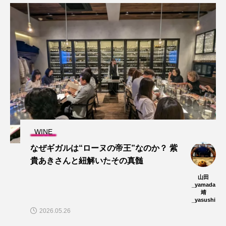
WINE
なぜギガルは“ローヌの帝王”なのか？ 紫
貴あきさんと紐解いたその真髄
山田
_yamada
靖
_yasushi
2026.05.26