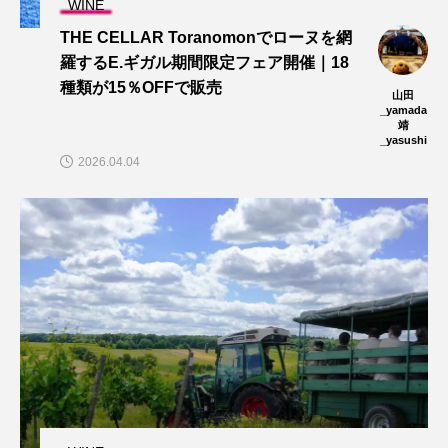
WINE
THE CELLAR Toranomonでローヌを網
羅するE.ギガル期間限定フェア開催｜18
種類が15％OFFで販売
山田
_yamada
靖
_yasushi
2026.04.04