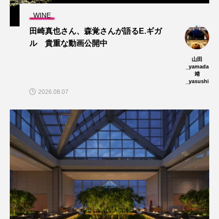
WINE
田崎真也さん、森覚さんが語るE.ギガ
ル 貴重な動画公開中
山田
_yamada
靖
_yasushi
2026.08.07