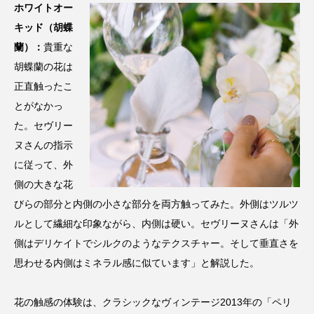
ホワイトオー
キッド（胡蝶
蘭）：
貴重な
胡蝶蘭の花は
正直触ったこ
とがなかっ
た。セヴリー
ヌさんの指示
に従って、外
側の大きな花
びらの部分と内側の小さな部分を両方触ってみた。外側はツルツ
ルとして繊細な印象ながら、内側は硬い。セヴリーヌさんは「外
側はデリケイトでシルクのようなテクスチャー。そして垂直さを
思わせる内側はミネラル感に似ています」と解説した。
花の触感の体験は、クラシックなヴィンテージ2013年の「ペリ