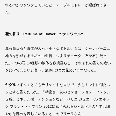
れるのかワクワクしていると、テーブルにトレーが運ばれてき
た。
花の香り Perfume of Flower 〜テロワール〜
真っ白な石と液体が入った小さなボトル。石は、シャンパーニュ
地方を形成する土壌の白亜質、つまりチョーク（石灰石）だっ
た。3つの石に3種類の液体を数滴垂らし、それぞれの香りの違い
を比べてほしいと言う。液体は3つの花のアロマだった。
ヤグルマギク：
とてもデリケイトな香りで、少しミントに似たス
ッとする香りだった。「精密さ、花のセンセーション、フレッシ
ュ感、ミネラル感、テンションなど、ペリエ ジュエ ベル エポッ
ク ブラン・ド・ブラン 2012に感じられるシャルドネのとても細
やかな部分を表している」と、セヴリーヌさん。