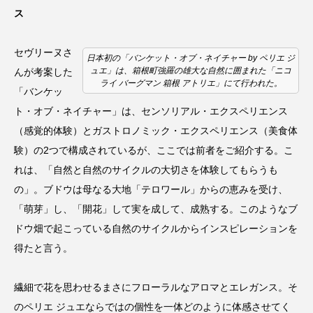
ス
セヴリーヌさ
日本初の「バンケット・オブ・ネイチャー by ペリエ ジ
ュエ」は、箱根町強羅の雄大な自然に囲まれた「ニコ
んが考案した
ライ バーグマン 箱根 アトリエ」にて行われた。
「バンケッ
ト・オブ・ネイチャー」は、センソリアル・エクスペリエンス
（感覚的体験）とガストロノミック・エクスペリエンス（美食体
験）の2つで構成されているが、ここでは前者をご紹介する。こ
れは、「自然と自然のサイクルの大切さを体験してもらうも
の」。ブドウは母なる大地「テロワール」からの恵みを受け、
「萌芽」し、「開花」して実を成して、成熟する。このようなブ
ドウ畑で起こっている自然のサイクルからインスピレーションを
得たと言う。
繊細で花を思わせるまさにフローラルなアロマとエレガンス。そ
のペリエ ジュエならではの個性を一体どのように体感させてく