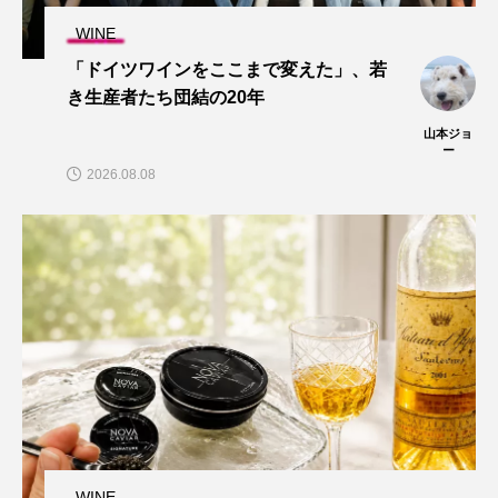
WINE
「ドイツワインをここまで変えた」、若
き生産者たち団結の20年
山本ジョ
ー
2026.08.08
WINE