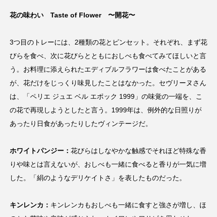
花の味わい Taste of Flower 〜開花〜
3つ目のトレーには、2種類の花とピンセット。それぞれ、まず花
びらを食べ、次に花びらとともにおしべも食べてみてほしいと言
う。お料理に添えられたエディブルフラワーは食べたことがある
が、花だけをじっくり味見したことはなかった。セヴリーヌさん
は、「ペリエ ジュエ ベル エポック 1999」の味覚の一端を、こ
の花で再現しようとしたと言う。1999年は、例外的な日照りが
あったり日食があったりしたヴィンテージだ。
ホワイトパンジー：
花びらはしなやかな触感でそれほど特殊な香
りや味とは言えないが、おしべも一緒に食べると香りが一気に増
した。「絹のようなデリケイトさ」を表したものだった。
キンレンカ：
キンレンカもおしべも一緒に食すと強さが増し、ほ