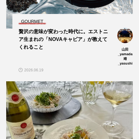
GOURMET
贅沢の意味が変わった時代に。エストニ
ア生まれの「NOVAキャビア」が教えて
くれること
山田
_yamada
靖
_yasushi
2026.06.19