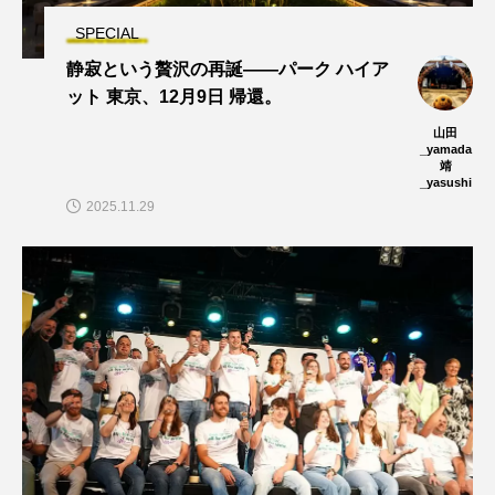
SPECIAL
静寂という贅沢の再誕——パーク ハイア
ット 東京、12月9日 帰還。
山田
_yamada
靖
_yasushi
2025.11.29