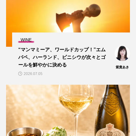
WINE
“マンマミーア、ワールドカップ！”エム
バペ、ハーランド、ビニシウが次々とゴ
ールを鮮やかに決める
紫貴あき
2026.07.05