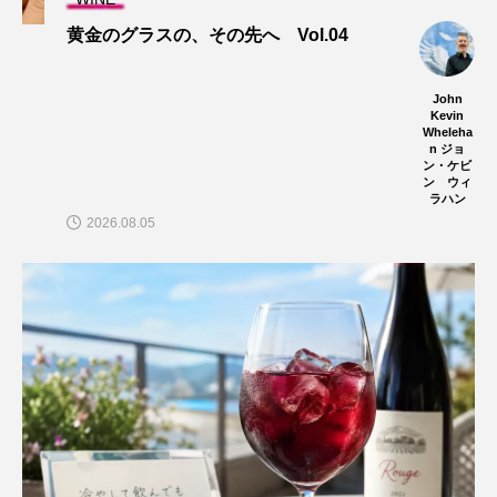
黄金のグラスの、その先へ Vol.04
John
Kevin
Wheleha
n ジョ
ン・ケビ
ン ウィ
ラハン
2026.08.05