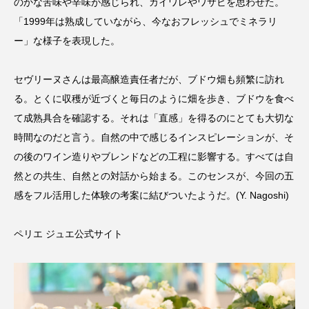
のかな苦味や辛味が感じられ、カイワレやワサビを思わせた。
「1999年は熟成していながら、今なおフレッシュでミネラリ
ー」な様子を表現した。
セヴリーヌさんは最高醸造責任者だが、ブドウ畑も頻繁に訪れ
る。とくに収穫が近づくと毎日のように畑を歩き、ブドウを食べ
て成熟具合を確認する。それは「直感」を得るのにとても大切な
時間なのだと言う。自然の中で感じるインスピレーションが、そ
の後のワイン造りやブレンドなどの工程に影響する。すべては自
然との共生、自然との対話から始まる。このセンスが、今回の五
感をフル活用した体験の考案に結びついたようだ。(Y. Nagoshi)
ペリエ ジュエ公式サイト