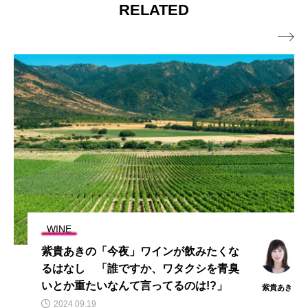
RELATED

WINE
紫貴あきの「今夜」ワインが飲みたくな
るはなし 「誰ですか、ワタクシを青臭
いとか重たいなんて言ってるのは!?」
紫貴あき
2024.09.19